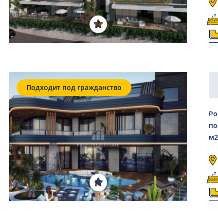
Подходит под гражданство
Ро
по
м2