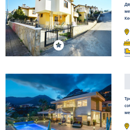
Дв
ме
Ке
Тр
со
ме
33