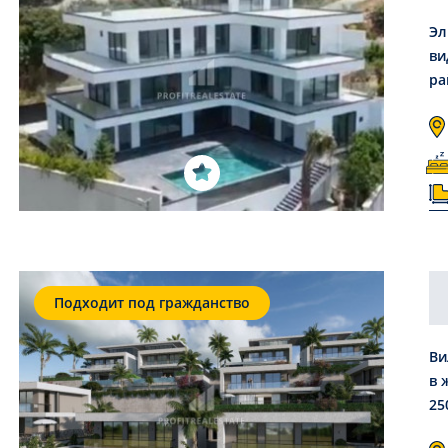
Эл
ви
ра
Подходит под гражданство
Ви
в 
25