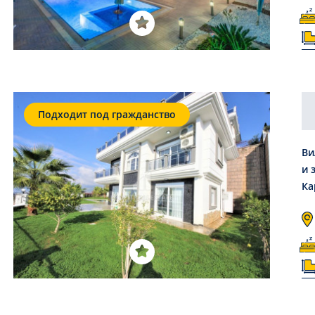
Подходит под гражданство
Ви
и 
Ка