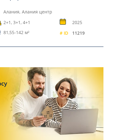
Алания,
Алания центр
2+1, 3+1, 4+1
2025
81,55-142 м²
# ID
11219
осу