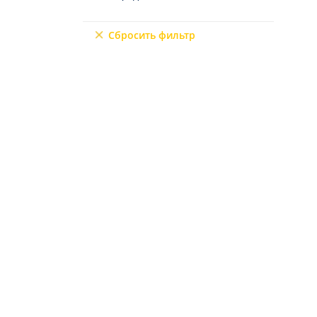
Северный Кипр
9+2
Мерсин
Сбросить фильтр
Мугла
6+3
7+1
10+1
6+2
4+3
5+3
7+2