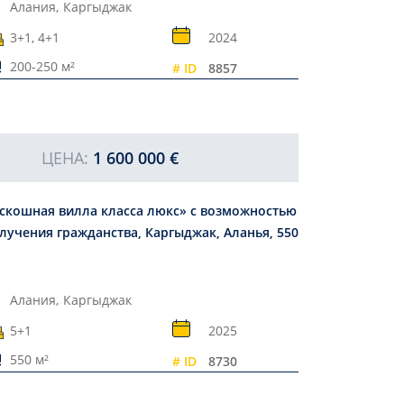
Алания,
Каргыджак
3+1, 4+1
2024
200-250 м²
# ID
8857
ЦЕНА:
1 600 000 €
скошная вилла класса люкс» с возможностью
лучения гражданства, Каргыджак, Аланья, 550
Алания,
Каргыджак
5+1
2025
550 м²
# ID
8730