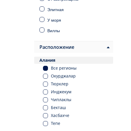
Элитная
У моря
Виллы
Дома
Расположение
Инвестиционная
Алания
Под ВНЖ
Все регионы
Под гражданство
Окурджалар
Тюрклер
Инджекум
Чиплаклы
Бекташ
Хасбахче
Тепе