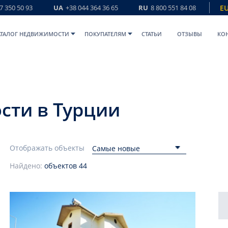
7 350 50 93
UA
+38 044 364 36 65
RU
8 800 551 84 08
E
АТАЛОГ НЕДВИЖИМОСТИ
ПОКУПАТЕЛЯМ
СТАТЬИ
ОТЗЫВЫ
КО
сти в Турции
Отображать объекты
Самые новые
Найдено:
объектов
44