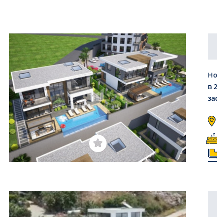
Но
в 
за