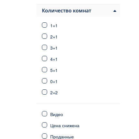
Паяллар
Авсаллар
Количество комнат
Конаклы
1+1
Алания центр
Тосмур
2+1
Оба
3+1
Джикджилли
4+1
Кестель
Махмутлар
5+1
Каргыджак
0+1
Демирташ
2+2
Газипаша
Анталия
3+2
Стамбул
Видео
6+1
Фетхие
Цена снижена
Сиде
4+2
Калкан/Каш
Проданные
5+2