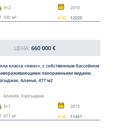
3+2
2010
330 м²
# ID
12025
ЦЕНА:
660 000 €
лла класса «люкс», с собственным бассейном
завораживающими панорамными видами,
ргыджак, Аланья, 477 м2
Алания,
Каргыджак
3+1
2015
477 м²
# ID
11451