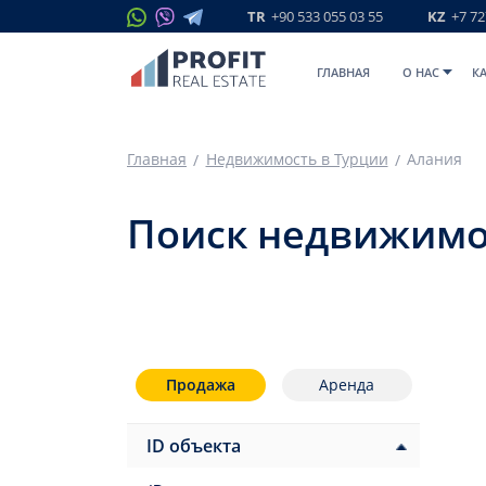
TR
+90 533 055 03 55
KZ
+7 72
ГЛАВНАЯ
O НАС
К
Главная
Недвижимость в Турции
Алания
Поиск недвижимо
Продажа
Аренда
ID объекта