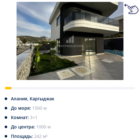
Алания, Каргыджак
До моря:
1500 м
Комнат:
3+1
До центра:
1000 м
Площадь:
242 м²