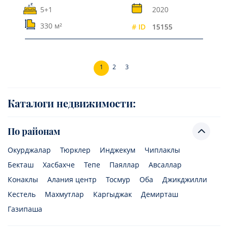
5+1
2020
330 м²
# ID
15155
1
2
3
Каталоги недвижимости:
По районам
Окурджалар
Тюрклер
Инджекум
Чиплаклы
Бекташ
Хасбахче
Тепе
Паяллар
Авсаллар
Конаклы
Алания центр
Тосмур
Оба
Джикджилли
Кестель
Махмутлар
Каргыджак
Демирташ
Газипаша