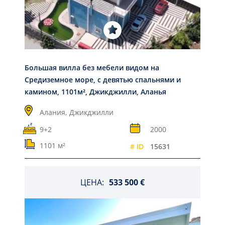
Большая вилла без мебели видом на
Средиземное море, с девятью спальнями и
камином, 1101м², Джикджилли, Аланья
Алания,
Джикджилли
9+2
2000
1101 м²
# ID
15631
ЦЕНА:
533 500 €