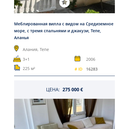
Меблированная вилла с видом на Средиземное
море, с тремя спальнями и джакузи, Тепе,
Аланья
Алания,
Тепе
3+1
2006
225 м²
# ID
16283
ЦЕНА:
275 000 €