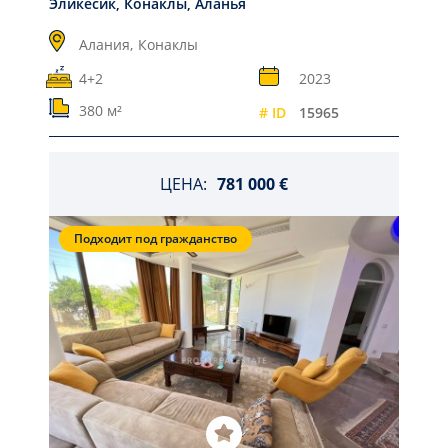
Эликесик, Конаклы, Аланья
Алания,
Конаклы
4+2
2023
380 м²
# ID
15965
ЦЕНА:
781 000 €
Подходит под гражданство