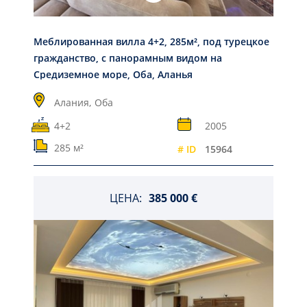
Меблированная вилла 4+2, 285м², под турецкое
гражданство, с панорамным видом на
Средиземное море, Оба, Аланья
Алания,
Оба
4+2
2005
285 м²
# ID
15964
ЦЕНА:
385 000 €