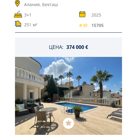
Алания,
Бекташ
3+1
2025
251 м²
# ID
15705
ЦЕНА:
374 000 €