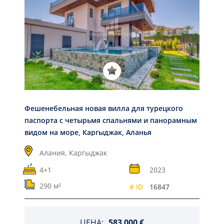
Фешенебельная новая вилла для турецкого
паспорта с четырьмя спальнями и панорамным
видом на море, Каргыджак, Аланья
Алания,
Каргыджак
4+1
2023
290 м²
# ID
16847
ЦЕНА:
583 000 €