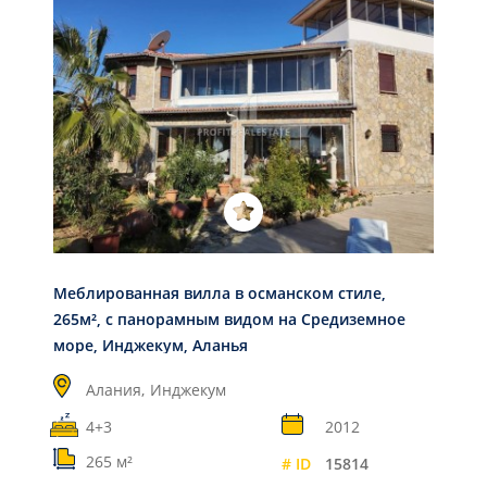
Меблированная вилла в османском стиле,
265м², с панорамным видом на Средиземное
море, Инджекум, Аланья
Алания,
Инджекум
4+3
2012
265 м²
# ID
15814