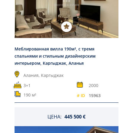
Меблированная вилла 190м², с тремя
спальнями и стильным дизайнерским
интерьером, Каргыджак, Аланья
Алания,
Каргыджак
3+1
2000
190 м²
# ID
15963
ЦЕНА:
445 500 €