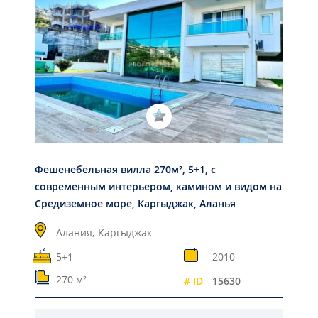
Фешенебельная вилла 270м², 5+1, с
современным интерьером, камином и видом на
Средиземное море, Каргыджак, Аланья
Алания,
Каргыджак
5+1
2010
270 м²
# ID
15630