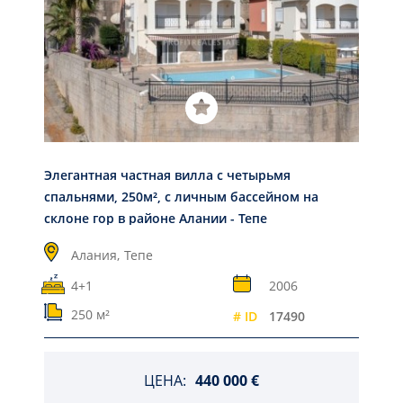
Элегантная частная вилла с четырьмя
спальнями, 250м², с личным бассейном на
склоне гор в районе Алании - Тепе
Алания,
Тепе
4+1
2006
250 м²
# ID
17490
ЦЕНА:
440 000 €