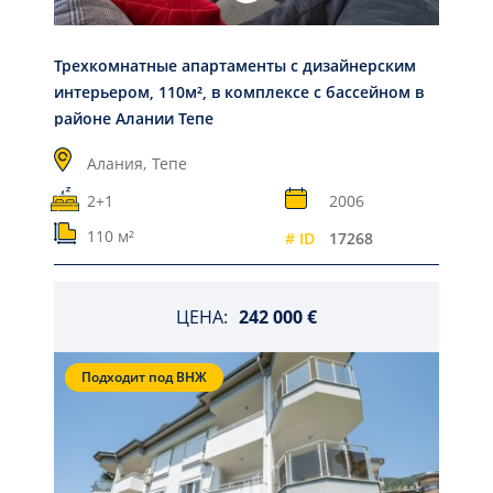
Трехкомнатные апартаменты с дизайнерским
интерьером, 110м², в комплексе с бассейном в
районе Алании Тепе
Алания,
Тепе
2+1
2006
110 м²
# ID
17268
ЦЕНА:
242 000 €
Подходит под ВНЖ