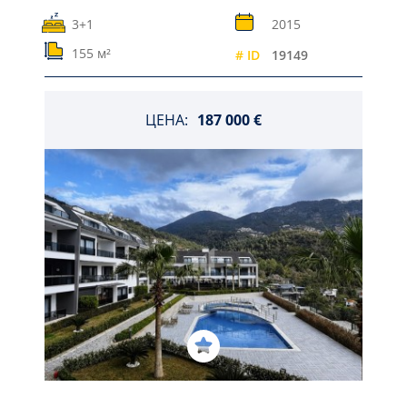
3+1
2015
155 м²
# ID
19149
ЦЕНА:
187 000 €