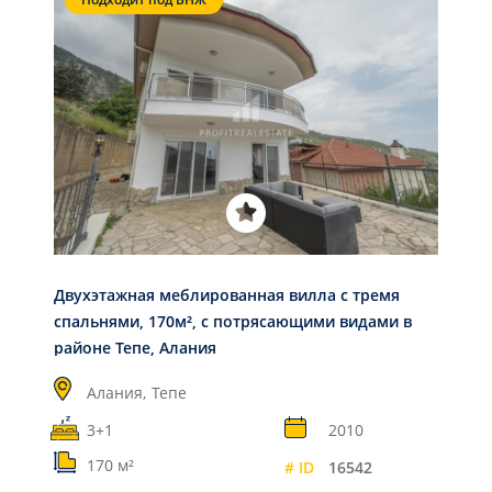
Двухэтажная меблированная вилла с тремя
спальнями, 170м², с потрясающими видами в
районе Тепе, Алания
Алания,
Тепе
3+1
2010
170 м²
# ID
16542