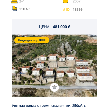
2+1
2007
110 м²
# ID
18399
ЦЕНА:
481 000 €
Подходит под ВНЖ
Уютная вилла с тремя спальнями, 250м², с