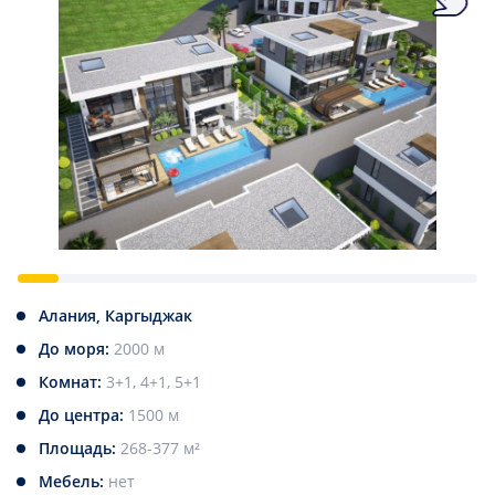
Алания, Каргыджак
До моря:
2000 м
Комнат:
3+1, 4+1, 5+1
До центра:
1500 м
Площадь:
268-377 м²
Мебель:
нет