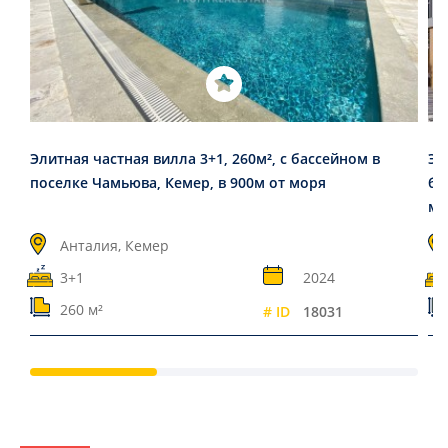
Элитная частная вилла 3+1, 260м², с бассейном в
Эл
поселке Чамьюва, Кемер, в 900м от моря
ба
ми
Анталия, Кемер
3+1
2024
260 м²
# ID
18031