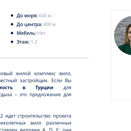
До моря:
600 м
До центра:
400 м
Мебель:
Нет
Этаж:
1-2
овый жилой комплекс вилл,
естный застройщик. Если Вы
имость в Турции
для
дыха – это предложение для
 идет строительство проекта
ликолепных вилл различных
тавлен виллами A, D, E: они