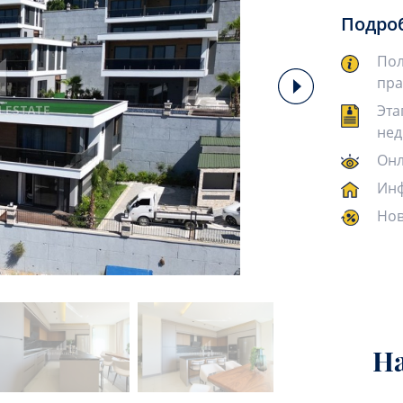
Подро
Пол
пра
Эта
нед
Онл
Инф
Нов
Н