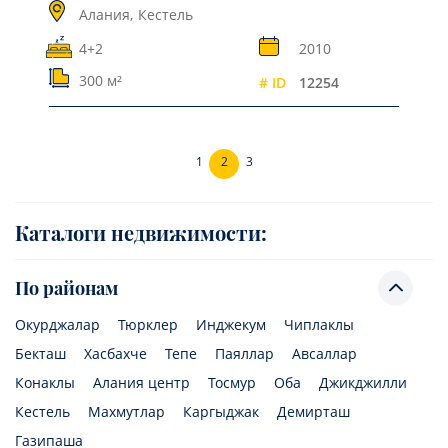
Алания,
Кестель
4+2
2010
300 м²
# ID
12254
1
2
3
Каталоги недвижимости:
По районам
Окурджалар
Тюрклер
Инджекум
Чиплаклы
Бекташ
Хасбахче
Тепе
Паяллар
Авсаллар
Конаклы
Алания центр
Тосмур
Оба
Джикджилли
Кестель
Махмутлар
Каргыджак
Демирташ
Газипаша