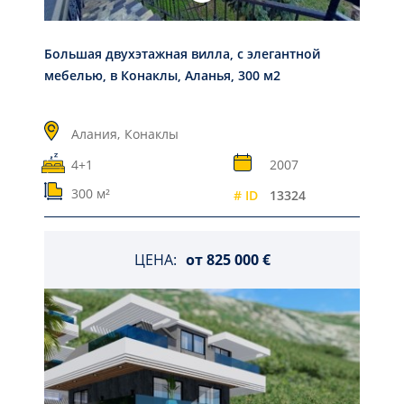
Большая двухэтажная вилла, с элегантной
мебелью, в Конаклы, Аланья, 300 м2
Алания,
Конаклы
4+1
2007
300 м²
# ID
13324
ЦЕНА:
от
825 000 €