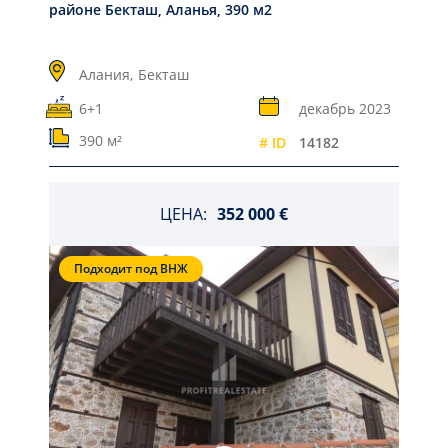
районе Бекташ, Аланья, 390 м2
Алания,
Бекташ
6+1
декабрь 2023
390 м²
# ID
14182
ЦЕНА:
352 000 €
Подходит под ВНЖ