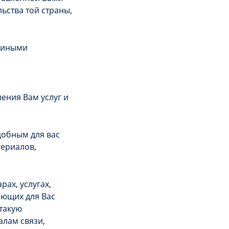
ьства той страны,
 иными
ения Вам услуг и
добным для вас
териалов,
ах, услугах,
яющих для Вас
 такую
алам связи,