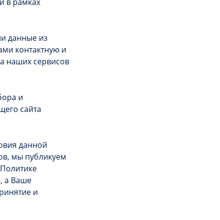
и в рамках
ши данные из
ами контактную и
ва наших сервисов
бора и
щего сайта
ловия данной
ов, мы публикуем
 Политике
, а Ваше
ринятие и