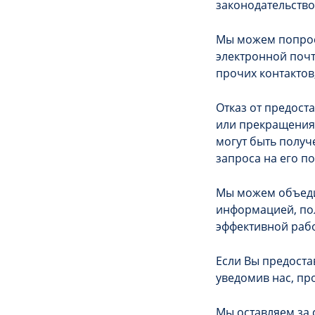
законодательство
Мы можем попроси
электронной почт
прочих контактов
Отказ от предост
или прекращения 
могут быть получ
запроса на его п
Мы можем объеди
информацией, пол
эффективной рабо
Если Вы предоста
уведомив нас, пр
Мы оставляем за 