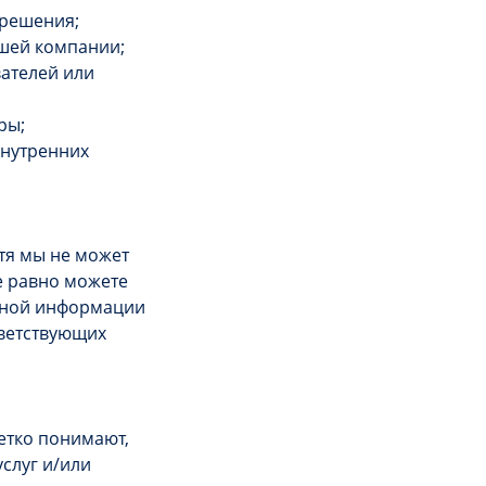
о решения;
ашей компании;
ателей или
уры;
внутренних
тя мы не может
е равно можете
ичной информации
ветствующих
етко понимают,
слуг и/или