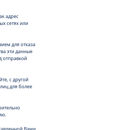
ак адрес
ых сетях или
вием для отказа
тва эти данные
д отправкой
е, с другой
 лиц для более
рительно
ию.
тавленной Вами