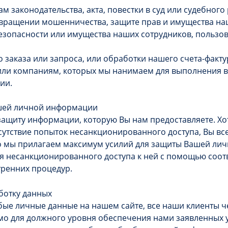
м законодательства, акта, повестки в суд или судебног
вращении мошенничества, защите прав и имущества н
зопасности или имущества наших сотрудников, пользов
 заказа или запроса, или обработки нашего счета-факт
или компаниям, которых мы нанимаем для выполнения 
ии.
шей личной информации
ащиту информации, которую Вы нам предоставляете. Хо
сутствие попыток несанкционированного доступа, Вы вс
то мы прилагаем максимум усилий для защиты Вашей л
я несанкционированного доступа к ней с помощью соот
тренних процедур.
ботку данных
ые личные данные на нашем сайте, все наши клиенты ч
мо для должного уровня обеспечения нами заявленных у