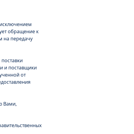
 исключением
бует обращение к
м на передачу
 поставки
ки и поставщики
ученной от
едоставления
ю Вами,
равительственных