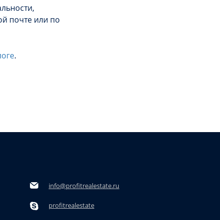
альности,
й почте или по
логе
.
info@profitrealestate.ru
profitrealestate