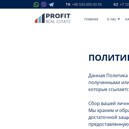
TR
+90 533 055 03 55
KZ
+7 72
ГЛАВНАЯ
O НАС
К
ПОЛИТИ
Данная Политика
полученными или 
которые ссылаетс
Сбор вашей лич
Мы храним и обр
достаточной защи
предоставленную