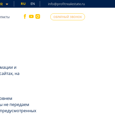
RU
EN
UR
info@profitrealestate.ru
ОБРАТНЫЙ ЗВОНОК
НТАКТЫ
рмации и
айтах, на
ровнем
Мы не передаем
 предусмотренных