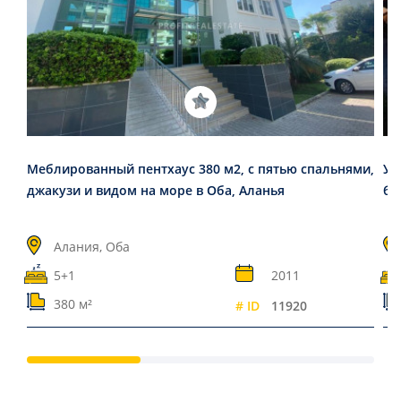
Меблированный пентхаус 380 м2, с пятью спальнями,
Ую
джакузи и видом на море в Оба, Аланья
ба
Алания, Оба
5+1
2011
380 м²
# ID
11920