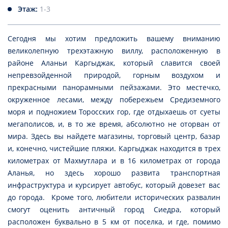
Этаж:
1-3
Сегодня мы хотим предложить вашему вниманию
великолепную трехэтажную виллу, расположенную в
районе Аланьи Каргыджак, который славится своей
непревзойденной природой, горным воздухом и
прекрасными панорамными пейзажами. Это местечко,
окруженное лесами, между побережьем Средиземного
моря и подножием Торосских гор, где отдыхаешь от суеты
мегаполисов, и, в то же время, абсолютно не оторван от
мира. Здесь вы найдете магазины, торговый центр, базар
и, конечно, чистейшие пляжи. Каргыджак находится в трех
километрах от Махмутлара и в 16 километрах от города
Аланья, но здесь хорошо развита транспортная
инфраструктура и курсирует автобус, который довезет вас
до города. Кроме того, любители исторических развалин
смогут оценить античный город Сиедра, который
расположен буквально в 5 км от поселка, и где, помимо