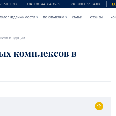
7 350 50 93
UA
+38 044 364 36 65
RU
8 800 551 84 08
E
АТАЛОГ НЕДВИЖИМОСТИ
ПОКУПАТЕЛЯМ
СТАТЬИ
ОТЗЫВЫ
КО
ксов в Турции
ых комплексов в