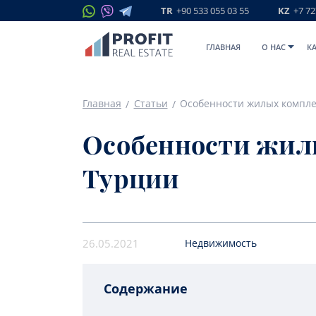
TR
+90 533 055 03 55
KZ
+7 72
ГЛАВНАЯ
O НАС
К
Главная
Статьи
Особенности жилых компле
Особенности жил
Турции
26.05.2021
Недвижимость
Содержание