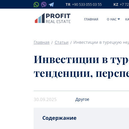
TR
+90 533 055 03 55
KZ
+7 72
ГЛАВНАЯ
O НАС
К
Главная
Статьи
Инвестиции в ту
тенденции, персп
30.09.2025
Другое
Содержание