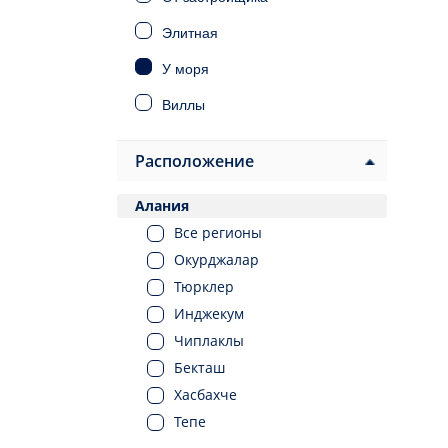
Элитная
У моря
Виллы
Дома
Расположение
Инвестиционная
Алания
Под ВНЖ
Все регионы
Под гражданство
Окурджалар
Тюрклер
Инджекум
Чиплаклы
Бекташ
Хасбахче
Тепе