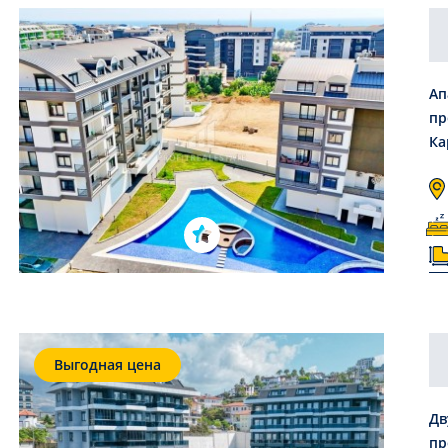
Ап
пр
Ка
Выгодная цена
Дв
пр