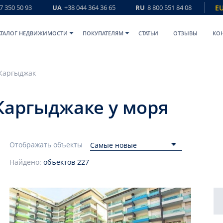
7 350 50 93
UA
+38 044 364 36 65
RU
8 800 551 84 08
E
АТАЛОГ НЕДВИЖИМОСТИ
ПОКУПАТЕЛЯМ
СТАТЬИ
ОТЗЫВЫ
КО
Каргыджак
Каргыджаке у моря
Отображать объекты
Самые новые
Найдено:
объектов
227