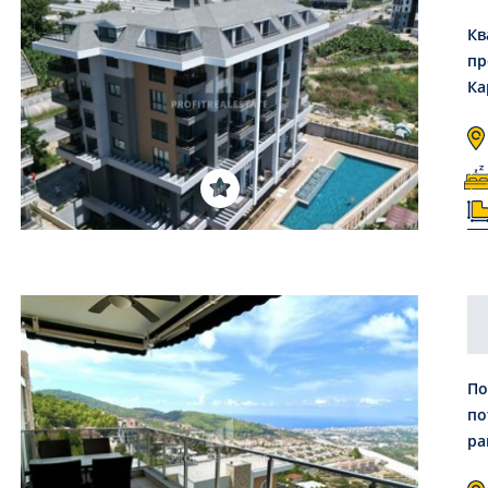
Кв
пр
Ка
По
по
ра