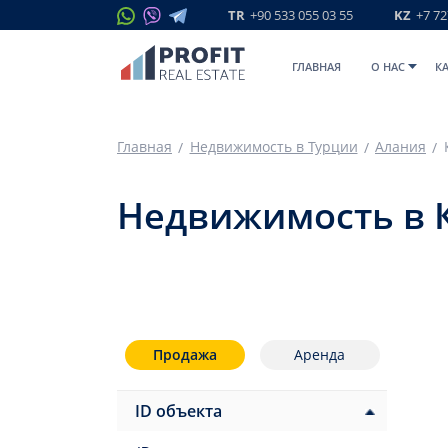
TR
+90 533 055 03 55
KZ
+7 72
ГЛАВНАЯ
O НАС
К
Главная
Недвижимость в Турции
Алания
Недвижимость в 
Продажа
Аренда
ID объекта