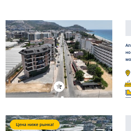
Ап
но
мо
Цена ниже рынка!