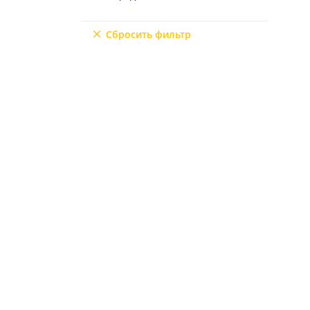
Северный Кипр
9+2
Мерсин
Сбросить фильтр
Мугла
6+3
7+1
10+1
6+2
4+3
5+3
7+2