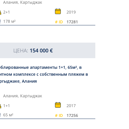
Алания,
Каргыджак
2+1
2019
178 м²
# ID
17281
ЦЕНА:
154 000 €
блированные апартаменты 1+1, 65м², в
итном комплексе с собственным пляжем в
ргыджаке, Алания
Алания,
Каргыджак
1+1
2017
65 м²
# ID
17256