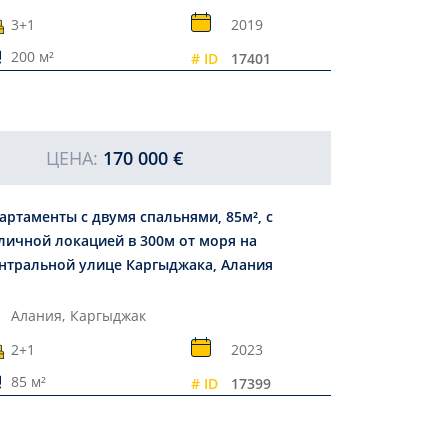
3+1
2019
200 м²
# ID
17401
ЦЕНА:
170 000 €
артаменты с двумя спальнями, 85м², с
личной локацией в 300м от моря на
нтральной улице Каргыджака, Алания
Алания,
Каргыджак
2+1
2023
85 м²
# ID
17399