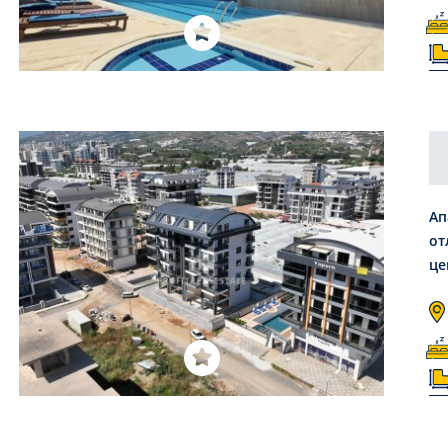
Ап
от
це