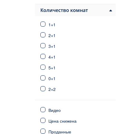
Паяллар
Авсаллар
Количество комнат
Конаклы
1+1
Алания центр
Тосмур
2+1
Оба
3+1
Джикджилли
4+1
Кестель
Махмутлар
5+1
Каргыджак
0+1
Демирташ
2+2
Газипаша
Анталия
3+2
Стамбул
Видео
6+1
Фетхие
Цена снижена
Сиде
4+2
Калкан/Каш
Проданные
5+2