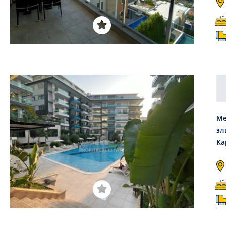
Ме
эл
Ка