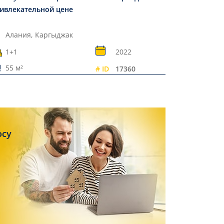
ивлекательной цене
Алания,
Каргыджак
1+1
2022
55 м²
# ID
17360
осу