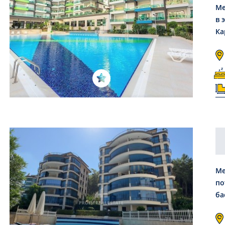
Ме
в 
Ка
Ме
по
ба