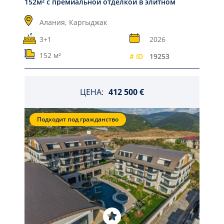
152м² с премиальной отделкой в элитном
комплексе
Алания,
Каргыджак
3+1
2026
152 м²
# ID
19253
ЦЕНА:
412 500 €
Подходит под гражданство