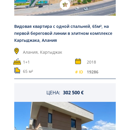
Видовая квартира с одной спальней, 65м², на
первой береговой линии в элитном комплексе
Каргыджака, Алания
Алания,
Каргыджак
1+1
2018
65 м²
# ID
19286
ЦЕНА:
302 500 €