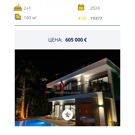
2+1
2024
100 м²
# ID
19377
ЦЕНА:
605 000 €