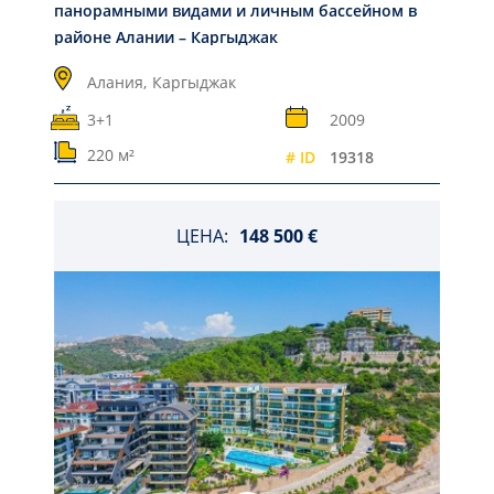
панорамными видами и личным бассейном в
районе Алании – Каргыджак
Алания,
Каргыджак
3+1
2009
220 м²
# ID
19318
ЦЕНА:
148 500 €