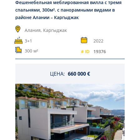
Фешенебельная меблированная вилла с тремя
спальнями, 300м². с панорамными видами в
районе Алании – Каргыджак
Алания,
Каргыджак
3+1
2022
300 м²
# ID
19376
ЦЕНА:
660 000 €