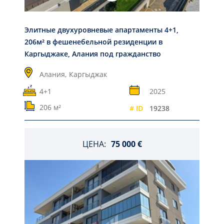
Элитные двухуровневые апартаменты 4+1,
206м² в фешенебельной резиденции в
Каргыджаке, Алания под гражданство
Алания,
Каргыджак
4+1
2025
206 м²
# ID
19238
ЦЕНА:
75 000 €