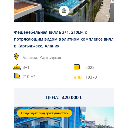
Фешенебельная вилла 3+1, 210м², с
потрясающим видом в элитном комплексе вилл
в Каргыджаке, Алания
Алания,
Каргыджак
3+1
2022
210 м²
# ID
19373
ЦЕНА:
420 000 €
Подходит под гражданство