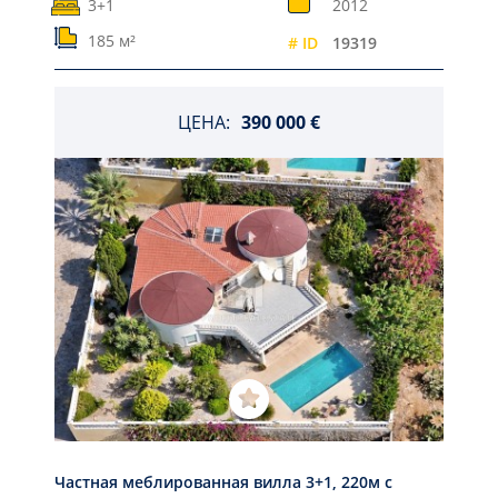
3+1
2012
185 м²
# ID
19319
ЦЕНА:
390 000 €
Частная меблированная вилла 3+1, 220м с