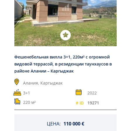
Фешенебельная вилла 3+1, 220м² с огромной
видовой террасой, в резиденции таунхаусов в
районе Алании – Каргыджак
Алания,
Каргыджак
3+1
2022
220 м²
# ID
19271
ЦЕНА:
110 000 €