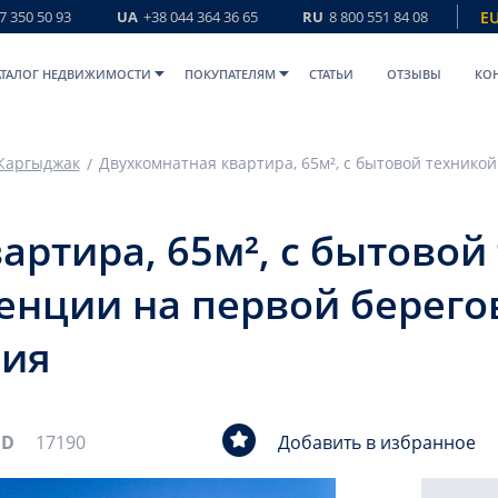
7 350 50 93
UA
+38 044 364 36 65
RU
8 800 551 84 08
E
АТАЛОГ НЕДВИЖИМОСТИ
ПОКУПАТЕЛЯМ
СТАТЬИ
ОТЗЫВЫ
КО
Каргыджак
артира, 65м², с бытовой
енции на первой берего
ния
ID
17190
Добавить в избранное