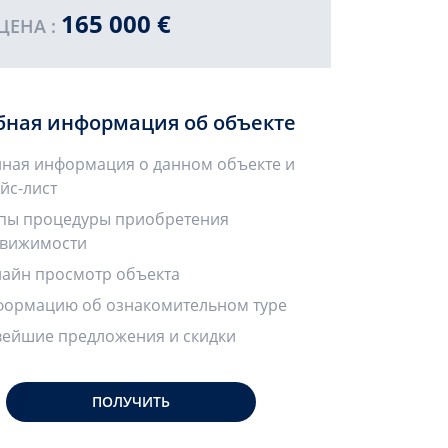
165 000 €
ЦЕНА :
бная информация об объекте
ная информация о данном объекте и
йс-лист
пы процедуры приобретения
вижимости
айн просмотр объекта
ормацию об ознакомительном туре
ейшие предложения и скидки
ПОЛУЧИТЬ