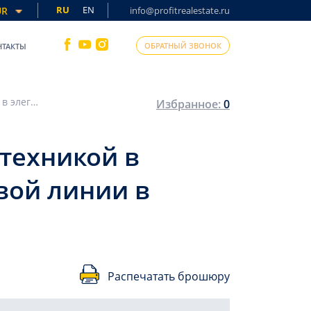
RU
EN
UR
info@profitrealestate.ru
ОБРАТНЫЙ ЗВОНОК
НТАКТЫ
Двухкомнатная квартира, 65м², с бытовой техникой в элегантной резиденции на первой береговой линии в Каргыджаке, Алания
Избранное:
0
 техникой в
вой линии в
Распечатать брошюру