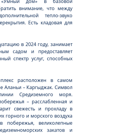
а «Умный дом» в базовой
братить внимание, что между
полнительной тепло-звуко
рекрытия. Есть кладовая для
уатацию в 2024 году, занимает
ным садом и предоставляет
ный спектр услуг, способных
мплекс расположен в самом
е Аланьи – Каргыджак. Символ
инии Средиземного моря.
побережья – расслабленная и
арит свежесть и прохладу в
их горного и морского воздуха
ов побережья, великолепные
едиземноморских закатов и