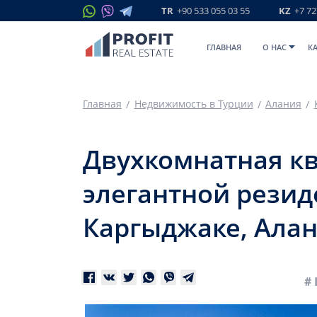
TR
+90 533 055 03 55
KZ
+7 72
ГЛАВНАЯ
O НАС
К
Главная
Недвижимость в Турции
Алания
Двухкомнатная кв
элегантной резид
Каргыджаке, Ала
# 