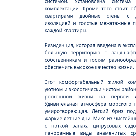
системой. Установлена систем
комплектации. Кроме того стоит о
квартирами двойные стены с до
изоляцией и толстые межэтажные пе
каждой квартиры.
Резиденция, которая введена в экспл
большую территорию с ландшафт
собственникам и гостям разнообраз
обеспечить высокое качество жизни.
Этот комфортабельный жилой ко
уютном и экологически чистом район
роскошной жизни на первой л
Удивительная атмосфера морского 
умиротворяющая. Лёгкий бриз под
жаркие летние дни. Микс из чистейш
с ноткой запаха цитрусовых сад
панорамные виды знаменитых ср