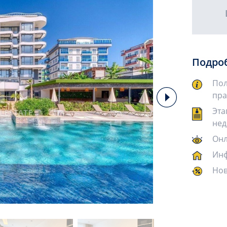
Подро
Пол
пра
Эта
нед
Онл
Инф
Нов