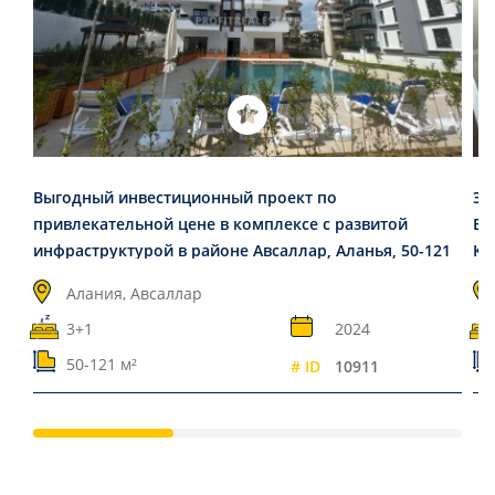
Выгодный инвестиционный проект по
Эл
привлекательной цене в комплексе с развитой
ВН
инфраструктурой в районе Авсаллар, Аланья, 50-121
Ко
м2
Алания, Авсаллар
3+1
2024
50-121 м²
# ID
10911