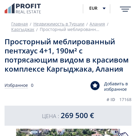
EUR
Главная
Недвижимость в Турции
Алания
Каргыджак
Просторный меблированный пентхаус 4+1, 190м² с потрясающим видом в красивом комплексе Каргыджака, Алания
Просторный меблированный
пентхаус 4+1, 190м² с
потрясающим видом в красивом
комплексе Каргыджака, Алания
Добавить в
Избранное
0
избранное
# ID
17168
269 500 €
ЦЕНА :