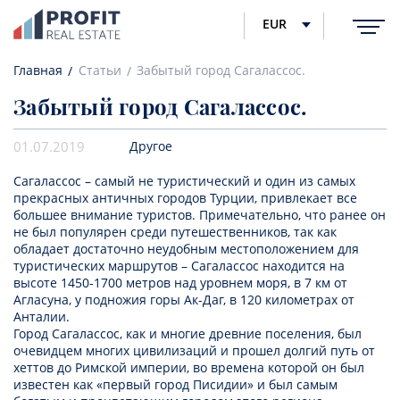
EUR
Главная
Статьи
Забытый город Сагалассос.
Забытый город Сагалассос.
01.07.2019
Другое
Сагалассос – самый не туристический и один из самых
прекрасных античных городов Турции, привлекает все
большее внимание туристов. Примечательно, что ранее он
не был популярен среди путешественников, так как
обладает достаточно неудобным местоположением для
туристических маршрутов – Сагалассос находится на
высоте 1450-1700 метров над уровнем моря, в 7 км от
Агласуна, у подножия горы Ак-Даг, в 120 километрах от
Анталии.
Город Сагалассос, как и многие древние поселения, был
очевидцем многих цивилизаций и прошел долгий путь от
хеттов до Римской империи, во времена которой он был
известен как «первый город Писидии» и был самым