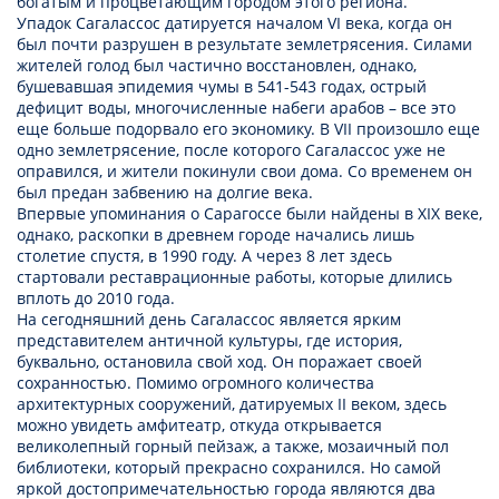
богатым и процветающим городом этого региона.
Упадок Сагалассос датируется началом VI века, когда он
был почти разрушен в результате землетрясения. Силами
жителей голод был частично восстановлен, однако,
бушевавшая эпидемия чумы в 541-543 годах, острый
дефицит воды, многочисленные набеги арабов – все это
еще больше подорвало его экономику. В VII произошло еще
одно землетрясение, после которого Сагалассос уже не
оправился, и жители покинули свои дома. Со временем он
был предан забвению на долгие века.
Впервые упоминания о Сарагоссе были найдены в XIX веке,
однако, раскопки в древнем городе начались лишь
столетие спустя, в 1990 году. А через 8 лет здесь
стартовали реставрационные работы, которые длились
вплоть до 2010 года.
На сегодняшний день Сагалассос является ярким
представителем античной культуры, где история,
буквально, остановила свой ход. Он поражает своей
сохранностью. Помимо огромного количества
архитектурных сооружений, датируемых II веком, здесь
можно увидеть амфитеатр, откуда открывается
великолепный горный пейзаж, а также, мозаичный пол
библиотеки, который прекрасно сохранился. Но самой
яркой достопримечательностью города являются два