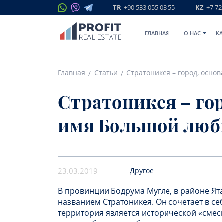
TR
+90 533 055 03 55
KZ
+7 72
ГЛАВНАЯ
O НАС
К
Главная
Статьи
Стратоникея – город, осно
Стратоникея – го
имя Большой люб
23.03.2019
Другое
В провинции Бодрума Мугле, в районе Ят
названием Стратоникея. Он сочетает в се
территория является исторической «смес