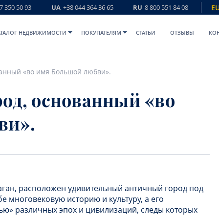
7 350 50 93
UA
+38 044 364 36 65
RU
8 800 551 84 08
E
АТАЛОГ НЕДВИЖИМОСТИ
ПОКУПАТЕЛЯМ
СТАТЬИ
ОТЗЫВЫ
КО
ванный «во имя Большой любви».
род, основанный «во
ви».
аган, расположен удивительный античный город под
бе многовековую историю и культуру, а его
ью» различных эпох и цивилизаций, следы которых