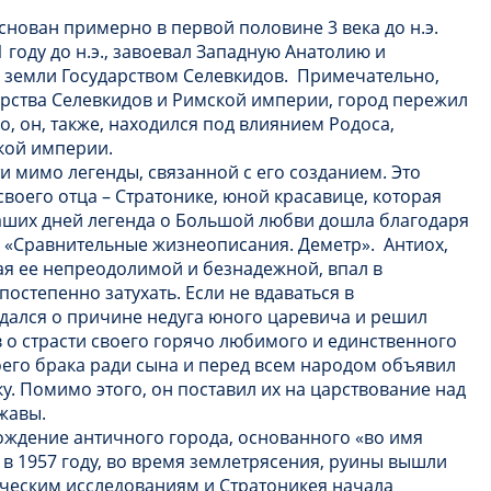
нован примерно в первой половине 3 века до н.э.
1 году до н.э., завоевал Западную Анатолию и
ти земли Государством Селевкидов. Примечательно,
арства Селевкидов и Римской империи, город пережил
, он, также, находился под влиянием Родоса,
кой империи.
и мимо легенды, связанной с его созданием. Это
воего отца – Стратонике, юной красавице, которая
наших дней легенда о Большой любви дошла благодаря
уд «Сравнительные жизнеописания. Деметр». Антиох,
тая ее непреодолимой и безнадежной, впал в
постепенно затухать. Если не вдаваться в
дался о причине недуга юного царевича и решил
ав о страсти своего горячо любимого и единственного
воего брака ради сына и перед всем народом объявил
у. Помимо этого, он поставил их на царствование над
жавы.
хождение античного города, основанного «во имя
в 1957 году, во время землетрясения, руины вышли
гическим исследованиям и Стратоникея начала