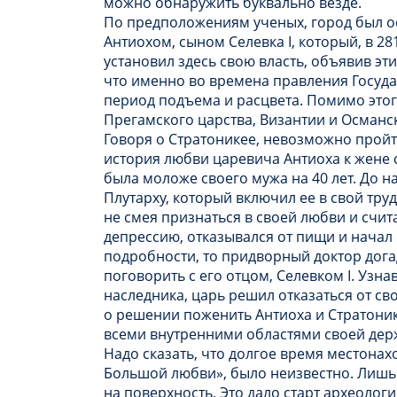
можно обнаружить буквально везде.
По предположениям ученых, город был ос
Антиохом, сыном Селевка I, который, в 28
установил здесь свою власть, объявив э
что именно во времена правления Госуд
период подъема и расцвета. Помимо этого
Прегамского царства, Византии и Османс
Говоря о Стратоникее, невозможно пройт
история любви царевича Антиоха к жене с
была моложе своего мужа на 40 лет. До 
Плутарху, который включил ее в свой тр
не смея признаться в своей любви и счи
депрессию, отказывался от пищи и начал 
подробности, то придворный доктор дога
поговорить с его отцом, Селевком I. Узн
наследника, царь решил отказаться от с
о решении поженить Антиоха и Стратоник
всеми внутренними областями своей дер
Надо сказать, что долгое время местона
Большой любви», было неизвестно. Лишь 
на поверхность. Это дало старт археоло