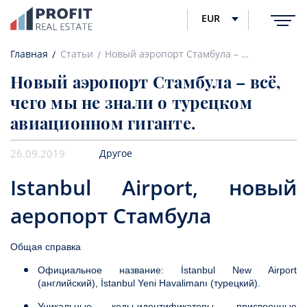
EUR
Главная
Статьи
Новый аэропорт Стамбула – всё, чего мы не знали о турецком авиационном гиганте.
Новый аэропорт Стамбула – всё,
чего мы не знали о турецком
авиационном гиганте.
26.09.2019
Другое
Istanbul Airport, новый
аеропорт Стамбула
Общая справка
Официальное название: İstanbul New Airport
(английский), İstanbul Yeni Havalimanı (турецкий).
Уникальные коды-идентификаторы, присвоенные