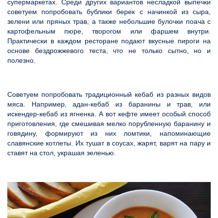
супермаркетах. Среди других вариантов несладкой выпечки
советуем попробовать бублики берек с начинкой из сыра,
зелени или пряных трав, а также небольшие булочки поача с
картофельным пюре, творогом или фаршем внутри.
Практически в каждом ресторане подают вкусные пироги на
основе бездрожжевого теста, что не только сытно, но и
полезно.
Советуем попробовать традиционный кебаб из разных видов
мяса. Например, адан-кебаб из баранины и трав, или
искендер-кебаб из ягненка. А вот кефте имеет особый способ
приготовления, где смешивая мелко порубленную баранину и
говядину, формируют из них ломтики, напоминающие
славянские котлеты. Их тушат в соусах, жарят, варят на пару и
ставят на стол, украшая зеленью.