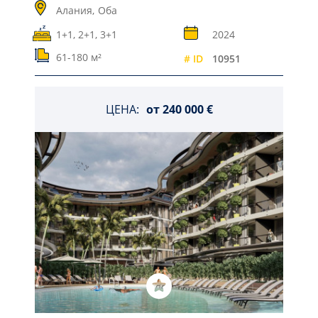
Алания,
Оба
1+1, 2+1, 3+1
2024
61-180 м²
# ID
10951
ЦЕНА:
от
240 000 €