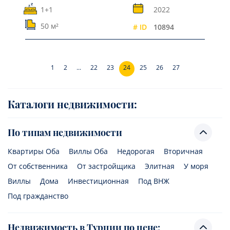
1+1
2022
50 м²
# ID
10894
1
2
...
22
23
24
25
26
27
Каталоги недвижимости:
По типам недвижимости
Квартиры Оба
Виллы Оба
Недорогая
Вторичная
От собственника
От застройщика
Элитная
У моря
Виллы
Дома
Инвестиционная
Под ВНЖ
Под гражданство
Недвижимость в Турции по цене: