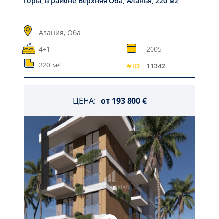
горы, в районе Верхняя Оба, Аланья, 220 м2
Алания,
Оба
4+1
2005
220 м²
# ID
11342
ЦЕНА:
от
193 800 €