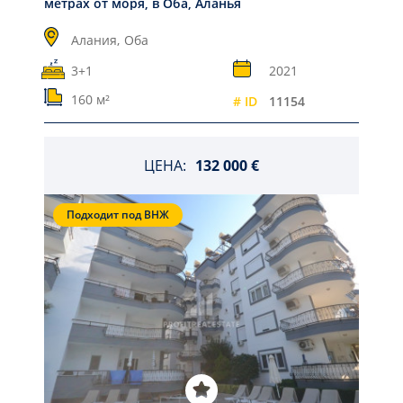
метрах от моря, в Оба, Аланья
Алания,
Оба
3+1
2021
160 м²
# ID
11154
ЦЕНА:
132 000 €
Подходит под ВНЖ