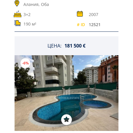
Алания,
Оба
3+2
2007
190 м²
# ID
12521
ЦЕНА:
181 500 €
-6%