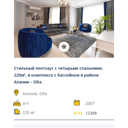
Стильный пентхаус с четырьмя спальнями,
220м², в комплексе с бассейном в районе
Алании – Оба.
Алания,
Оба
4+1
2007
220 м²
# ID
12388