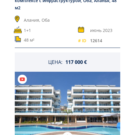
комплексе с инфраструктурой, Оба, Аланья, 48
м2
Алания,
Оба
1+1
июнь 2023
48 м²
# ID
12614
ЦЕНА:
117 000 €