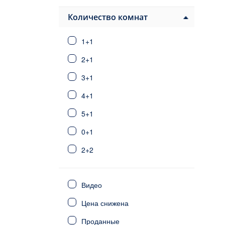
Паяллар
Авсаллар
Количество комнат
Конаклы
1+1
Алания центр
Тосмур
2+1
Оба
3+1
Джикджилли
4+1
Кестель
Махмутлар
5+1
Каргыджак
0+1
Демирташ
2+2
Газипаша
Анталия
3+2
Стамбул
Видео
6+1
Фетхие
Цена снижена
Сиде
4+2
Калкан/Каш
Проданные
5+2