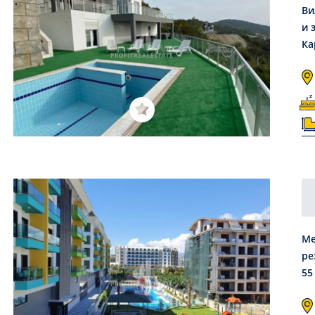
Ви
и 
Ка
Ме
ре
55