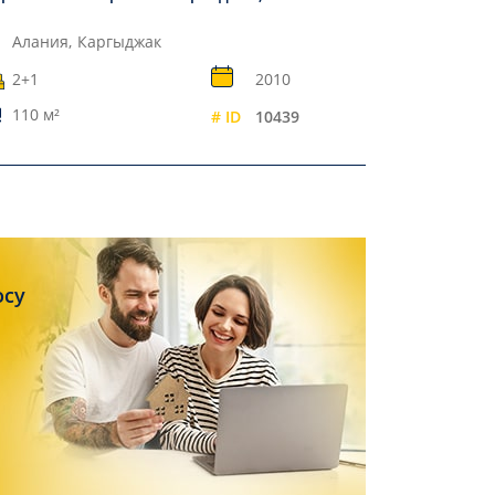
Алания,
Каргыджак
2+1
2010
110 м²
# ID
10439
осу