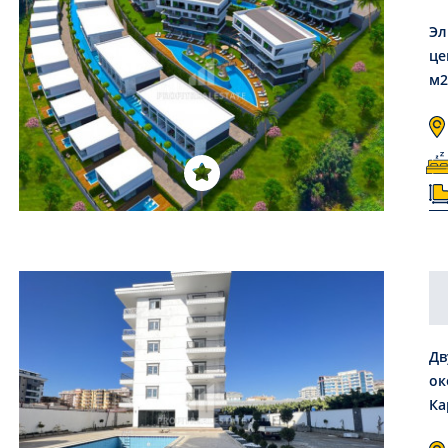
Эл
це
м2
Дв
ок
Ка