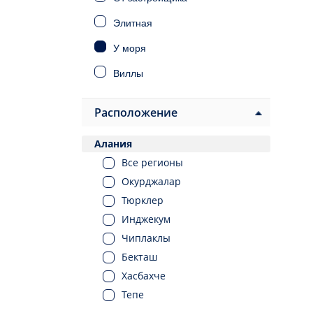
Элитная
У моря
Виллы
Дома
Расположение
Инвестиционная
Алания
Под ВНЖ
Все регионы
Под гражданство
Окурджалар
Тюрклер
Инджекум
Чиплаклы
Бекташ
Хасбахче
Тепе