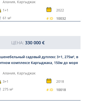
Алания,
Каргыджак
1+1
2022
61 м²
# ID
10032
ЦЕНА:
330 000 €
шенебельный садовый дуплекс 3+1, 275м², в
итном комплексе Каргыджака, 150м до моря
Алания,
Каргыджак
3+1
2018
275 м²
# ID
10018