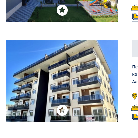
Пе
ко
Ал