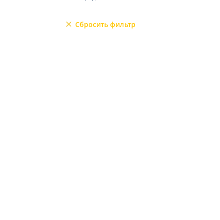
Северный Кипр
9+2
Мерсин
Сбросить фильтр
Мугла
6+3
7+1
10+1
6+2
4+3
5+3
7+2