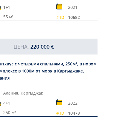
1+1
2021
55 м²
# ID
10682
ЦЕНА:
220 000 €
нтхаус с четырьмя спальнями, 250м², в новом
мплексе в 1000м от моря в Каргыджаке,
ания
Алания,
Каргыджак
4+1
2022
250 м²
# ID
10478