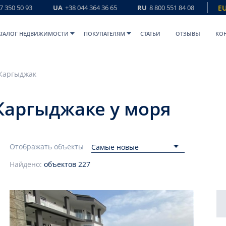
7 350 50 93
UA
+38 044 364 36 65
RU
8 800 551 84 08
E
АТАЛОГ НЕДВИЖИМОСТИ
ПОКУПАТЕЛЯМ
СТАТЬИ
ОТЗЫВЫ
КО
Каргыджак
Каргыджаке у моря
Отображать объекты
Самые новые
Найдено:
объектов
227