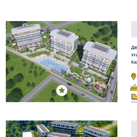
Дв
эт
Ка