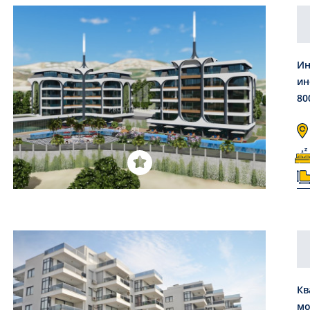
Ин
ин
80
Кв
мо