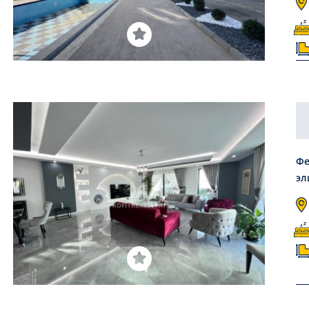
Фе
эл