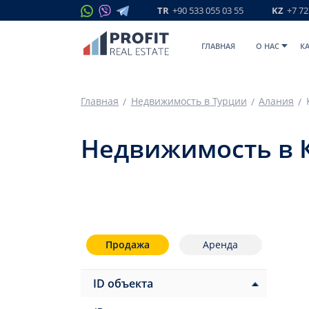
TR
+90 533 055 03 55
KZ
+7 72
ГЛАВНАЯ
O НАС
К
Главная
Недвижимость в Турции
Алания
Недвижимость в 
Продажа
Аренда
ID объекта