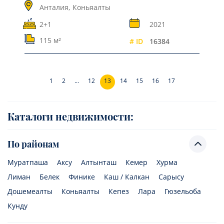
Анталия,
Коньяалты
2+1
2021
115 м²
# ID
16384
1
2
...
12
13
14
15
16
17
Каталоги недвижимости:
По районам
Муратпаша
Аксу
Алтынташ
Кемер
Хурма
Лиман
Белек
Финике
Каш / Калкан
Сарысу
Дошемеалты
Коньяалты
Кепез
Лара
Гюзельоба
Кунду