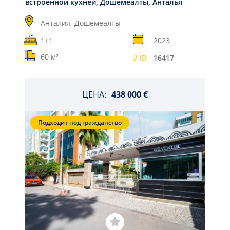
встроенной кухней, Дошемеалты, Анталья
Анталия,
Дошемеалты
1+1
2023
60 м²
# ID
16417
ЦЕНА:
438 000 €
Подходит под гражданство