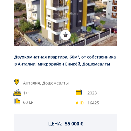
Двухкомнатная квартира, 60м², от собственника
в Анталии, микрорайон Еникёй, Дошемеалты
Анталия,
Дошемеалты
1+1
2023
60 м²
# ID
16425
ЦЕНА:
55 000 €