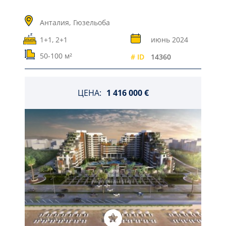
Анталия,
Гюзельоба
1+1, 2+1
июнь 2024
50-100 м²
# ID
14360
ЦЕНА:
1 416 000 €