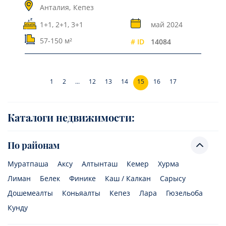
Анталия,
Кепез
1+1, 2+1, 3+1
май 2024
57-150 м²
# ID
14084
1
2
...
12
13
14
15
16
17
Каталоги недвижимости:
По районам
Муратпаша
Аксу
Алтынташ
Кемер
Хурма
Лиман
Белек
Финике
Каш / Калкан
Сарысу
Дошемеалты
Коньяалты
Кепез
Лара
Гюзельоба
Кунду