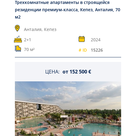
Трехкомнатные апартаменты в строящейся
резиденции премиум-класса, Кепез, Анталия, 70
м2
Анталия,
Кепез
2+1
2024
70 м²
# ID
15226
ЦЕНА:
от
152 500 €