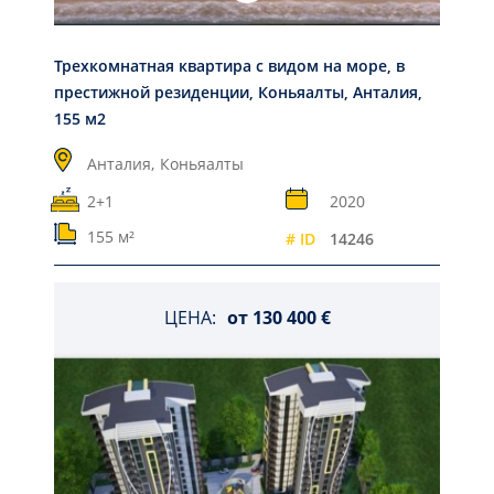
Трехкомнатная квартира с видом на море, в
престижной резиденции, Коньяалты, Анталия,
155 м2
Анталия,
Коньяалты
2+1
2020
155 м²
# ID
14246
ЦЕНА:
от
130 400 €