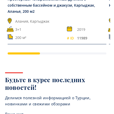
собственным бассейном и джакузи, Каргыджак,
Ка
Аланья, 200 м2
Алания, Каргыджак
3+1
2019
200 м²
# ID
11989
Будьте в курсе последних
новостей!
Делимся полезной информацией о Турции,
новинками и свежими обзорами