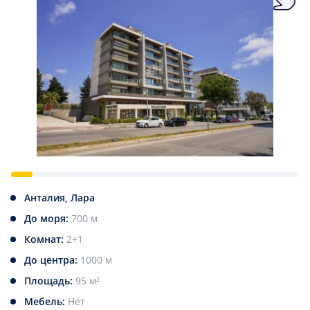
Анталия, Лара
До моря:
700 м
Комнат:
2+1
До центра:
1000 м
Площадь:
95 м²
Мебель:
Нет