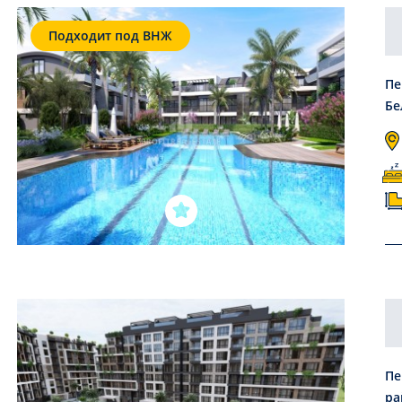
Подходит под ВНЖ
Пе
Бе
Пе
ра