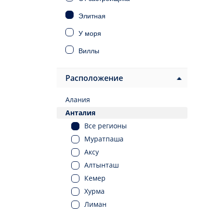
Элитная
У моря
Виллы
Дома
Расположение
Инвестиционная
Алания
Под ВНЖ
Анталия
Под гражданство
Все регионы
Муратпаша
Аксу
Алтынташ
Кемер
Хурма
Лиман