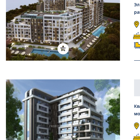
Эл
ра
Кв
мо