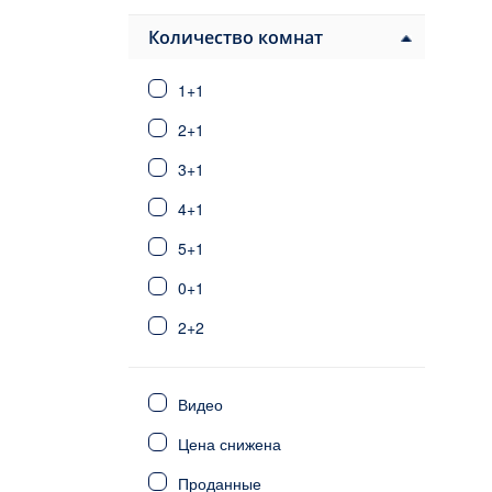
Белек
Финике
Количество комнат
Каш / Калкан
1+1
Сарысу
Дошемеалты
2+1
Коньяалты
3+1
Кепез
4+1
Лара
Гюзельоба
5+1
Кунду
0+1
Стамбул
Фетхие
2+2
Сиде
3+2
Калкан/Каш
Видео
6+1
Северный Кипр
Цена снижена
Мерсин
4+2
Мугла
Проданные
5+2