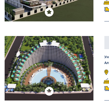
Ун
Ал