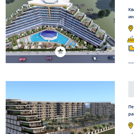
Кв
ин
Пе
ра