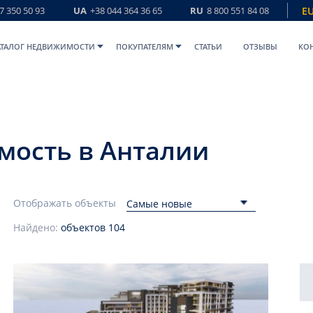
7 350 50 93
UA
+38 044 364 36 65
RU
8 800 551 84 08
E
АТАЛОГ НЕДВИЖИМОСТИ
ПОКУПАТЕЛЯМ
СТАТЬИ
ОТЗЫВЫ
КО
мость в Анталии
Отображать объекты
Самые новые
Найдено:
объектов
104