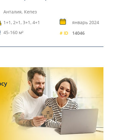
Анталия,
Кепез
1+1, 2+1, 3+1, 4+1
январь 2024
45-160 м²
# ID
14046
осу