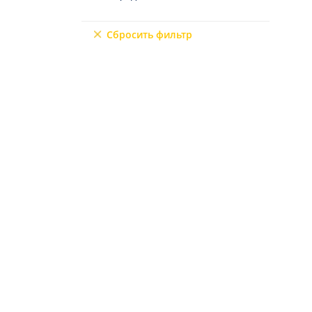
9+2
Сбросить фильтр
6+3
7+1
10+1
6+2
4+3
5+3
7+2