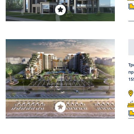
Тр
пр
15