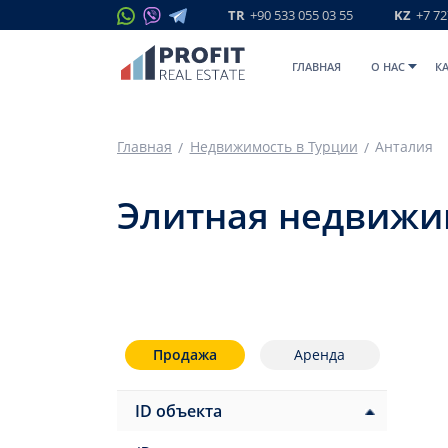
TR
+90 533 055 03 55
KZ
+7 72
ГЛАВНАЯ
O НАС
К
Главная
Недвижимость в Турции
Анталия
Элитная недвижи
Продажа
Аренда
ID объекта