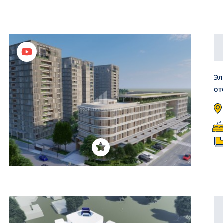
Эл
от