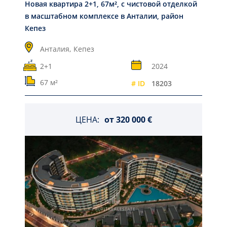
Новая квартира 2+1, 67м², с чистовой отделкой
в масштабном комплексе в Анталии, район
Кепез
Анталия,
Кепез
2+1
2024
67 м²
# ID
18203
ЦЕНА:
от
320 000 €