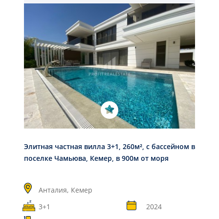
Элитная частная вилла 3+1, 260м², с бассейном в
поселке Чамьюва, Кемер, в 900м от моря
Анталия,
Кемер
3+1
2024