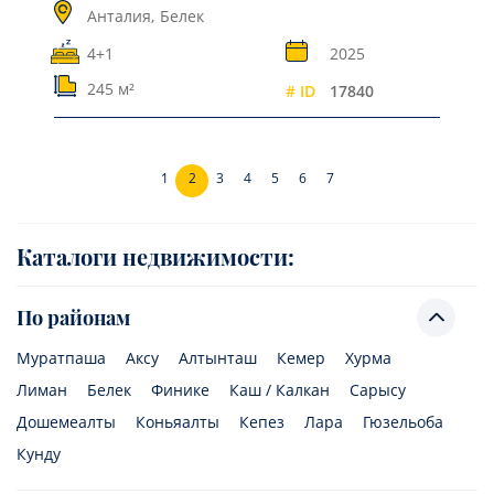
Анталия,
Белек
4+1
2025
245 м²
# ID
17840
1
2
3
4
5
6
7
Каталоги недвижимости:
По районам
Муратпаша
Аксу
Алтынташ
Кемер
Хурма
Лиман
Белек
Финике
Каш / Калкан
Сарысу
Дошемеалты
Коньяалты
Кепез
Лара
Гюзельоба
Кунду