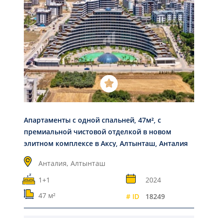
Апартаменты с одной спальней, 47м², с
премиальной чистовой отделкой в новом
элитном комплексе в Аксу, Алтынташ, Анталия
Анталия,
Алтынташ
1+1
2024
47 м²
# ID
18249