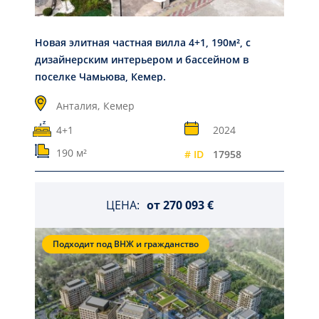
Новая элитная частная вилла 4+1, 190м², с
дизайнерским интерьером и бассейном в
поселке Чамьюва, Кемер.
Анталия,
Кемер
4+1
2024
190 м²
# ID
17958
ЦЕНА:
от
270 093 €
Подходит под ВНЖ и гражданство