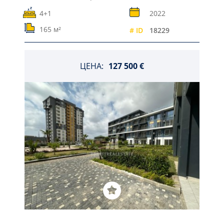
4+1
2022
165 м²
# ID
18229
ЦЕНА:
127 500 €