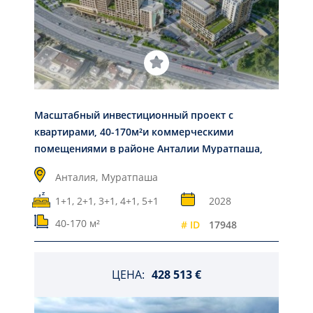
Масштабный инвестиционный проект с
квартирами, 40-170м²и коммерческими
помещениями в районе Анталии Муратпаша,
под ВНЖ и гражданство
Анталия,
Муратпаша
1+1, 2+1, 3+1, 4+1, 5+1
2028
40-170 м²
# ID
17948
ЦЕНА:
428 513 €