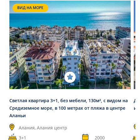
ВИД НА МОРЕ
Светлая квартира 3+1, без мебели, 130м², с видом на
Дв
Средиземное море, в 100 метрах от пляжа в центре
ин
Аланьи
Алания, Алания центр
3+1
2000