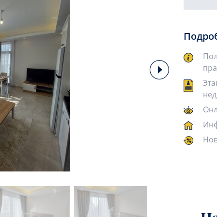
Подро
Пол
пра
Эта
нед
Онл
Инф
Нов