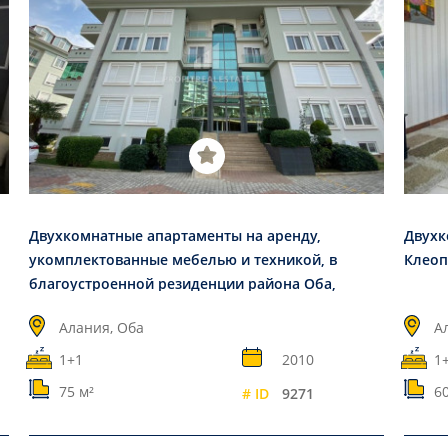
Двухкомнатные апартаменты на аренду,
Двухк
укомплектованные мебелью и техникой, в
Клеоп
благоустроенной резиденции района Оба,
Аланья, 75 м2
Алания, Оба
А
1+1
2010
1
75 м²
60
# ID
9271