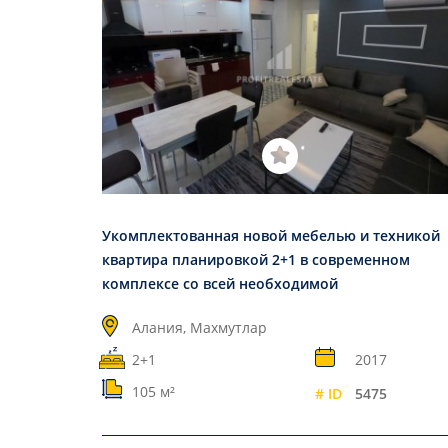
Укомплектованная новой мебелью и техникой
квартира планировкой 2+1 в современном
комплексе со всей необходимой
инфраструктурой всего в 350 метрах от
Алания, Махмутлар
Средиземного моря
2+1
2017
105 м²
# ID
5475