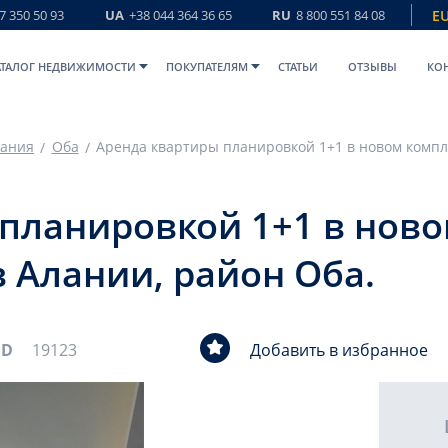
7 350 50 93
UA
+38 044 364 36 65
RU
8 800 551 84 08
E
АТАЛОГ НЕДВИЖИМОСТИ
ПОКУПАТЕЛЯМ
СТАТЬИ
ОТЗЫВЫ
КО
ания
Оба
планировкой 1+1 в ново
в Алании, район Оба.
ID
19123
Добавить в избранное