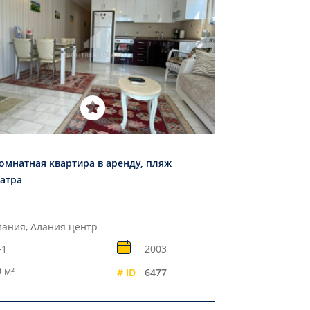
омнатная квартира в аренду, пляж
атра
лания, Алания центр
+1
2003
 м²
# ID
6477