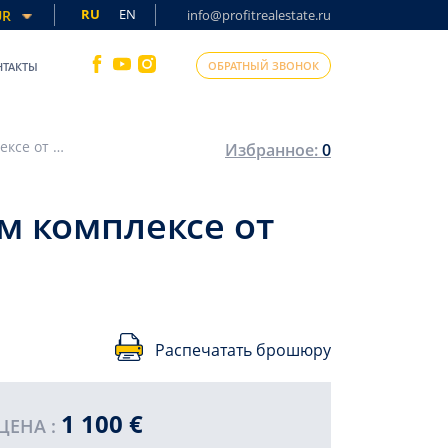
RU
EN
UR
info@profitrealestate.ru
ОБРАТНЫЙ ЗВОНОК
НТАКТЫ
Aрендa квартиры планировкой 1+1 в новом комплексе от моря 350 метров в Алании, район Оба.
Избранное:
0
м комплексе от
Распечатать брошюру
1 100 €
ЦЕНА :