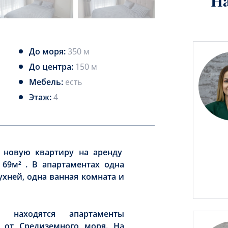
Н
До моря:
350 м
До центра:
150 м
Мебель:
есть
Этаж:
4
новую квартиру на аренду
69м² . В апартаментах одна
ухней, одна ванная комната и
 находятся апартаменты
х от Средиземного моря. На