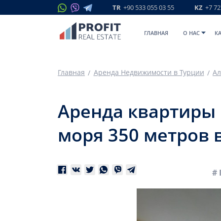
TR
+90 533 055 03 55
KZ
+7 72
ГЛАВНАЯ
O НАС
К
Главная
Аренда Недвижимости в Турции
Ал
Aрендa квартиры 
моря 350 метров 
# 