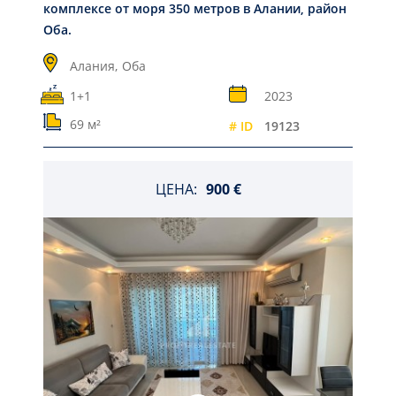
комплексе от моря 350 метров в Алании, район
Оба.
Алания,
Оба
1+1
2023
69 м²
# ID
19123
ЦЕНА:
900 €