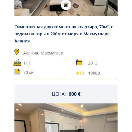
Симпатичная двухкомнатная квартира, 70м², с
видом на горы в 200м от моря в Махмутларе,
Алания
Алания,
Махмутлар
1+1
2013
70 м²
# ID
19088
ЦЕНА:
600 €