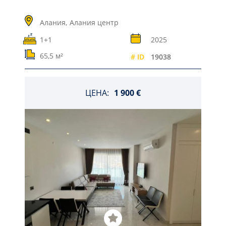
Алания,
Алания центр
1+1
2025
65,5 м²
# ID
19038
ЦЕНА:
1 900 €