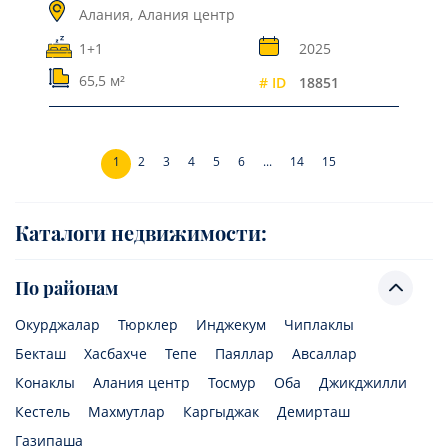
Алания,
Алания центр
1+1
2025
65,5 м²
# ID
18851
1
2
3
4
5
6
...
14
15
Каталоги недвижимости:
По районам
Окурджалар
Тюрклер
Инджекум
Чиплаклы
Бекташ
Хасбахче
Тепе
Паяллар
Авсаллар
Конаклы
Алания центр
Тосмур
Оба
Джикджилли
Кестель
Махмутлар
Каргыджак
Демирташ
Газипаша