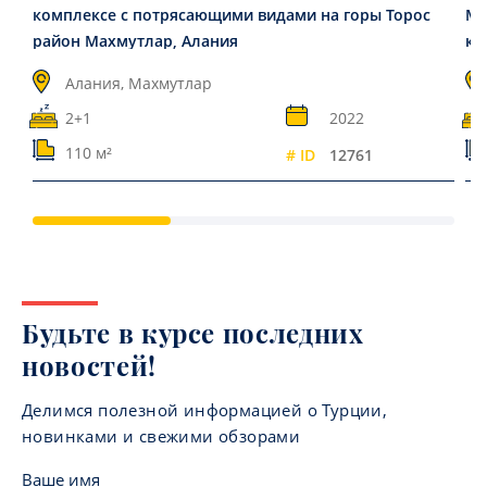
комплексе с потрясающими видами на горы Торос
Ма
район Махмутлар, Алания
ко
Алания, Махмутлар
2+1
2022
110 м²
# ID
12761
Будьте в курсе последних
новостей!
Делимся полезной информацией о Турции,
новинками и свежими обзорами