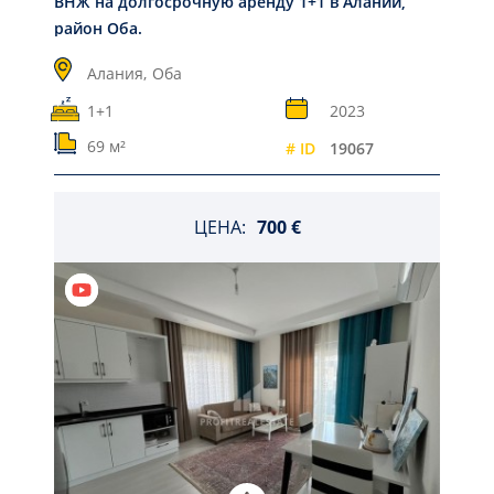
ВНЖ на долгосрочную аренду 1+1 в Алании,
район Оба.
Алания,
Оба
1+1
2023
69 м²
# ID
19067
ЦЕНА:
700 €