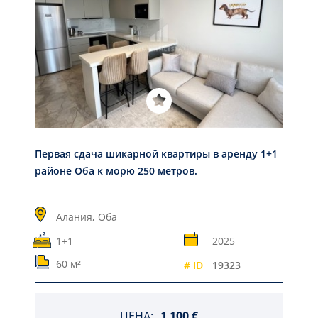
Первая сдача шикарной квартиры в аренду 1+1
районе Оба к морю 250 метров.
Алания,
Оба
1+1
2025
60 м²
# ID
19323
ЦЕНА:
1 100 €