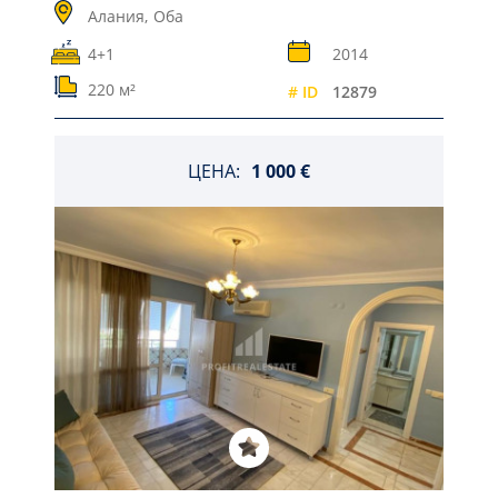
Алания,
Оба
4+1
2014
220 м²
# ID
12879
ЦЕНА:
1 000 €