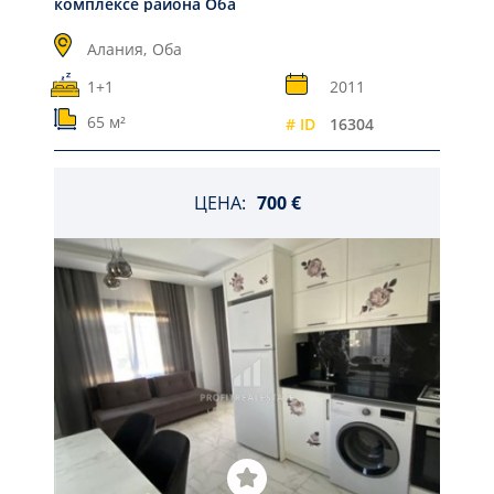
комплексе района Оба
Алания,
Оба
1+1
2011
65 м²
# ID
16304
ЦЕНА:
700 €