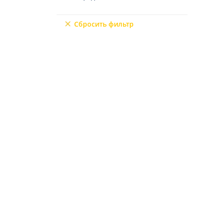
9+2
Сбросить фильтр
6+3
7+1
10+1
6+2
4+3
5+3
7+2