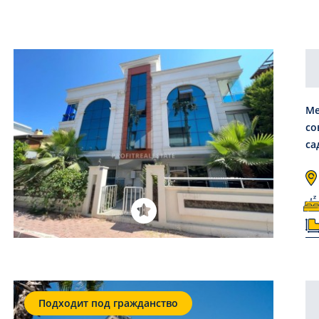
Ме
со
са
Подходит под гражданство