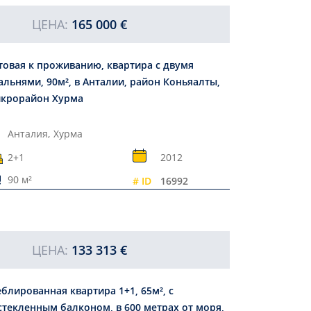
ЦЕНА:
165 000 €
товая к проживанию, квартира с двумя
альнями, 90м², в Анталии, район Коньяалты,
крорайон Хурма
Анталия,
Хурма
2+1
2012
90 м²
# ID
16992
ЦЕНА:
133 313 €
блированная квартира 1+1, 65м², с
стекленным балконом, в 600 метрах от моря,