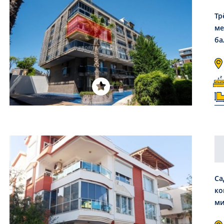
Тр
ме
ба
Са
ко
ми