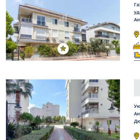
Га
уд
Ан
Ую
Ан
Дю