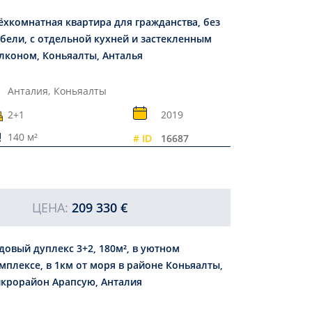
ёхкомнатная квартира для гражданства, без
бели, с отдельной кухней и застекленным
лконом, Коньяалты, Анталья
Анталия,
Коньяалты
2+1
2019
140 м²
# ID
16687
ЦЕНА:
209 330 €
довый дуплекс 3+2, 180м², в уютном
мплексе, в 1км от моря в районе Коньяалты,
крорайон Арапсую, Анталия