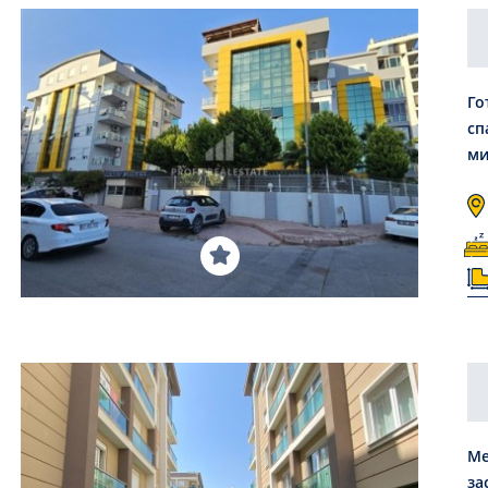
Го
сп
ми
Ме
за