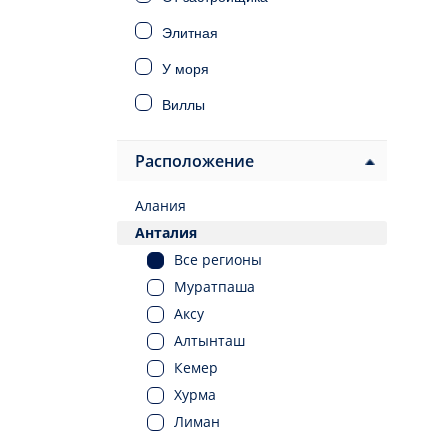
Элитная
У моря
Виллы
Дома
Расположение
Инвестиционная
Алания
Под ВНЖ
Анталия
Под гражданство
Все регионы
Муратпаша
Аксу
Алтынташ
Кемер
Хурма
Лиман