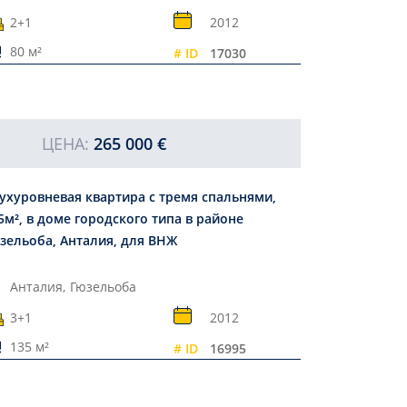
2+1
2012
80 м²
# ID
17030
ЦЕНА:
265 000 €
ухуровневая квартира с тремя спальнями,
5м², в доме городского типа в районе
зельоба, Анталия, для ВНЖ
Анталия,
Гюзельоба
3+1
2012
135 м²
# ID
16995