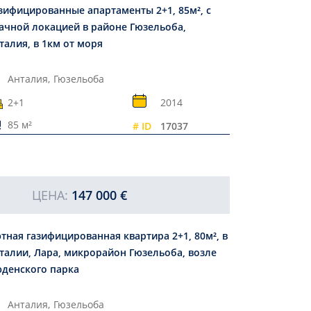
зифицированные апартаменты 2+1, 85м², с
ачной локацией в районе Гюзельоба,
талия, в 1км от моря
Анталия,
Гюзельоба
2+1
2014
85 м²
# ID
17037
ЦЕНА:
147 000 €
тная газифицированная квартира 2+1, 80м², в
талии, Лара, микрорайон Гюзельоба, возле
денского парка
Анталия,
Гюзельоба