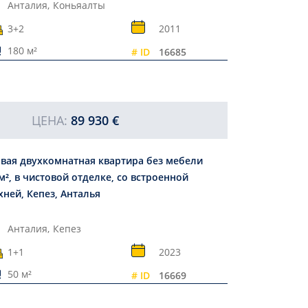
Анталия,
Коньяалты
3+2
2011
180 м²
# ID
16685
ЦЕНА:
89 930 €
вая двухкомнатная квартира без мебели
м², в чистовой отделке, со встроенной
кухней, Кепез, Анталья
Анталия,
Кепез
1+1
2023
50 м²
# ID
16669