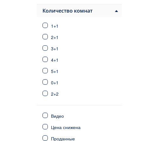
Белек
Финике
Количество комнат
Каш / Калкан
1+1
Сарысу
Дошемеалты
2+1
Коньяалты
3+1
Кепез
4+1
Лара
Гюзельоба
5+1
Кунду
0+1
Стамбул
Фетхие
2+2
Сиде
3+2
Калкан/Каш
Видео
6+1
Северный Кипр
Цена снижена
Мерсин
4+2
Мугла
Проданные
5+2