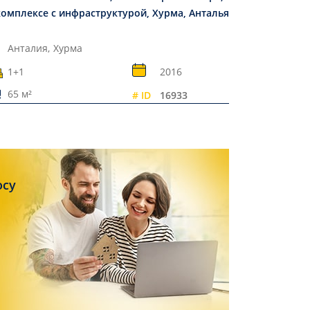
комплексе с инфраструктурой, Хурма, Анталья
Анталия,
Хурма
1+1
2016
65 м²
# ID
16933
осу