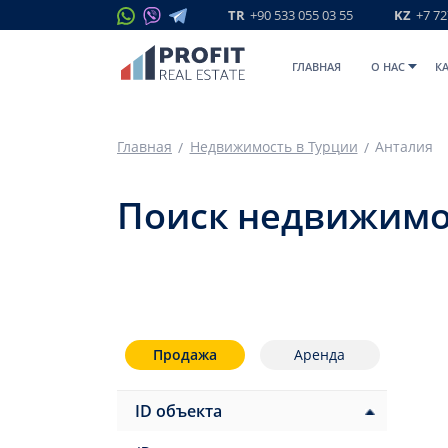
TR
+90 533 055 03 55
KZ
+7 72
ГЛАВНАЯ
O НАС
К
Главная
Недвижимость в Турции
Анталия
Поиск недвижимо
Продажа
Аренда
ID объекта