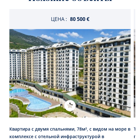
ЦЕНА :
80 500 €
Квартира с двумя спальнями, 78м², с видом на море в
Тр
комплексе с отельной инфраструктурой в
го