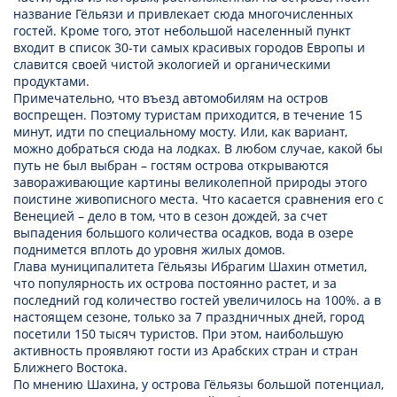
название Гёльязи и привлекает сюда многочисленных
гостей. Кроме того, этот небольшой населенный пункт
входит в список 30-ти самых красивых городов Европы и
славится своей чистой экологией и органическими
продуктами.
Примечательно, что въезд автомобилям на остров
воспрещен. Поэтому туристам приходится, в течение 15
минут, идти по специальному мосту. Или, как вариант,
можно добраться сюда на лодках. В любом случае, какой бы
путь не был выбран – гостям острова открываются
завораживающие картины великолепной природы этого
поистине живописного места. Что касается сравнения его с
Венецией – дело в том, что в сезон дождей, за счет
выпадения большого количества осадков, вода в озере
поднимется вплоть до уровня жилых домов.
Глава муниципалитета Гёльязы Ибрагим Шахин отметил,
что популярность их острова постоянно растет, и за
последний год количество гостей увеличилось на 100%. а в
настоящем сезоне, только за 7 праздничных дней, город
посетили 150 тысяч туристов. При этом, наибольшую
активность проявляют гости из Арабских стран и стран
Ближнего Востока.
По мнению Шахина, у острова Гёльязы большой потенциал,