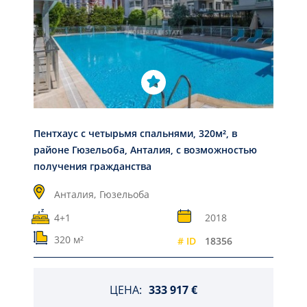
Пентхаус с четырьмя спальнями, 320м², в
районе Гюзельоба, Анталия, с возможностью
получения гражданства
Анталия,
Гюзельоба
4+1
2018
320 м²
# ID
18356
ЦЕНА:
333 917 €