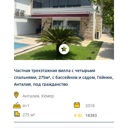
Частная трехэтажная вилла с четырьмя
спальнями, 275м², с бассейном и садом, Гейнюк,
Анталия, под гражданство
Анталия,
Кемер
4+1
2018
275 м²
# ID
18383