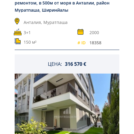
ремонтом, в 500м от моря в Анталии, район
Муратпаша, Ширинйалы
Анталия,
Муратпаша
3+1
2000
150 м²
# ID
18358
ЦЕНА:
316 570 €