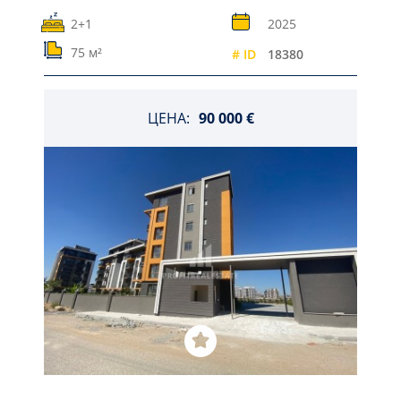
2+1
2025
75 м²
# ID
18380
ЦЕНА:
90 000 €