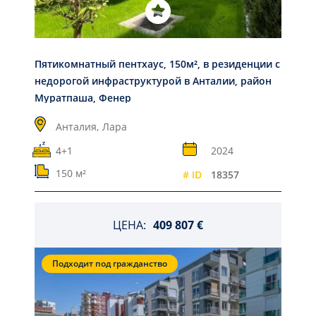
Пятикомнатный пентхаус, 150м², в резиденции с
недорогой инфраструктурой в Анталии, район
Муратпаша, Фенер
Анталия,
Лара
4+1
2024
150 м²
# ID
18357
ЦЕНА:
409 807 €
Подходит под гражданство