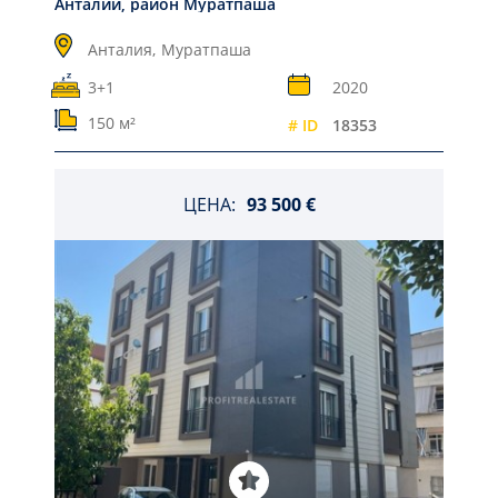
Анталии, район Муратпаша
Анталия,
Муратпаша
3+1
2020
150 м²
# ID
18353
ЦЕНА:
93 500 €