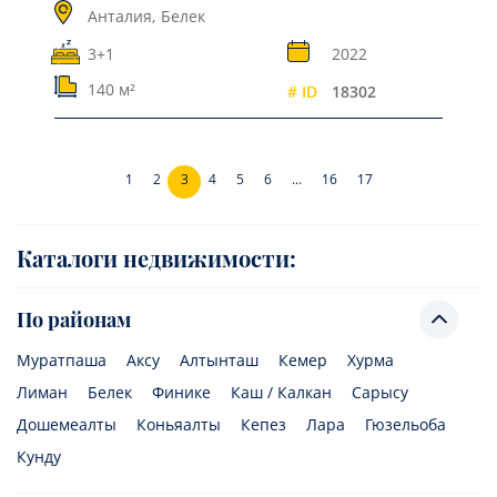
Анталия,
Белек
3+1
2022
140 м²
# ID
18302
1
2
3
4
5
6
...
16
17
Каталоги недвижимости:
По районам
Муратпаша
Аксу
Алтынташ
Кемер
Хурма
Лиман
Белек
Финике
Каш / Калкан
Сарысу
Дошемеалты
Коньяалты
Кепез
Лара
Гюзельоба
Кунду