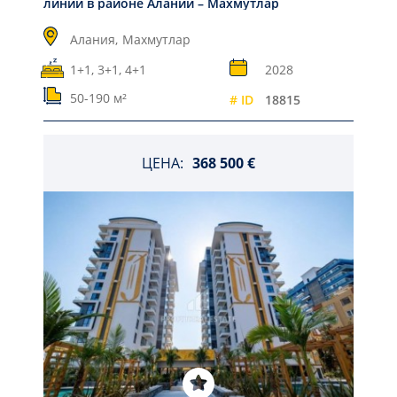
линии в районе Алании – Махмутлар
Алания,
Махмутлар
1+1, 3+1, 4+1
2028
50-190 м²
# ID
18815
ЦЕНА:
368 500 €