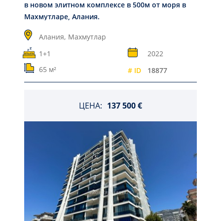
в новом элитном комплексе в 500м от моря в
Махмутларе, Алания.
Алания,
Махмутлар
1+1
2022
65 м²
# ID
18877
ЦЕНА:
137 500 €