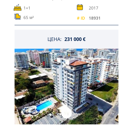
1+1
2017
65 м²
# ID
18931
ЦЕНА:
231 000 €