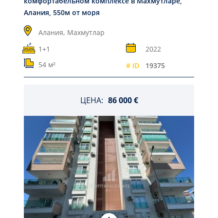
комфортабельном комплексе в Махмутларе,
Алания, 550м от моря
Алания,
Махмутлар
1+1
2022
54 м²
# ID
19375
ЦЕНА:
86 000 €