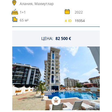
Алания,
Махмутлар
1+1
2022
65 м²
# ID
19354
ЦЕНА:
82 500 €