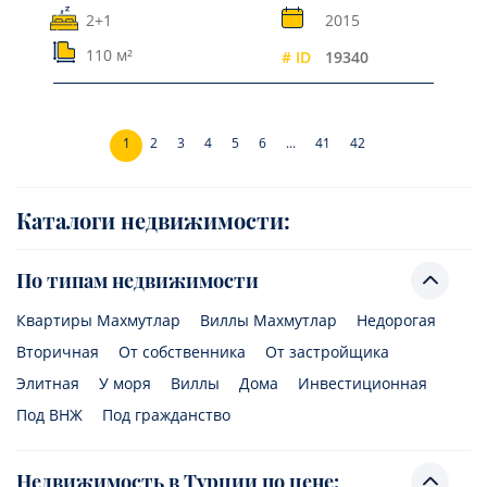
2+1
2015
110 м²
# ID
19340
1
2
3
4
5
6
...
41
42
Каталоги недвижимости:
По типам недвижимости
Квартиры Махмутлар
Виллы Махмутлар
Недорогая
Вторичная
От собственника
От застройщика
Элитная
У моря
Виллы
Дома
Инвестиционная
Под ВНЖ
Под гражданство
Недвижимость в Турции по цене: