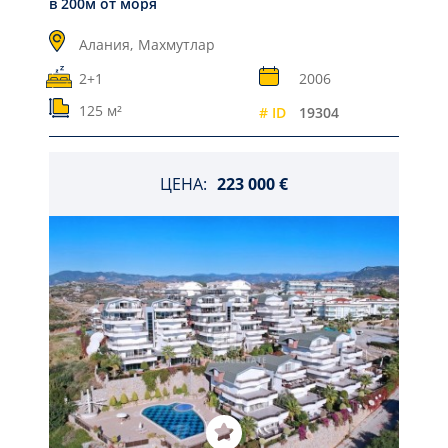
в 200м от моря
Алания,
Махмутлар
2+1
2006
125 м²
# ID
19304
ЦЕНА:
223 000 €