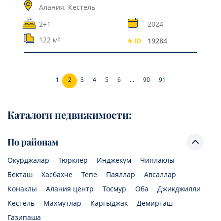
Алания,
Кестель
2+1
2024
122 м²
# ID
19284
1
2
3
4
5
6
...
90
91
Каталоги недвижимости:
По районам
Окурджалар
Тюрклер
Инджекум
Чиплаклы
Бекташ
Хасбахче
Тепе
Паяллар
Авсаллар
Конаклы
Алания центр
Тосмур
Оба
Джикджилли
Кестель
Махмутлар
Каргыджак
Демирташ
Газипаша