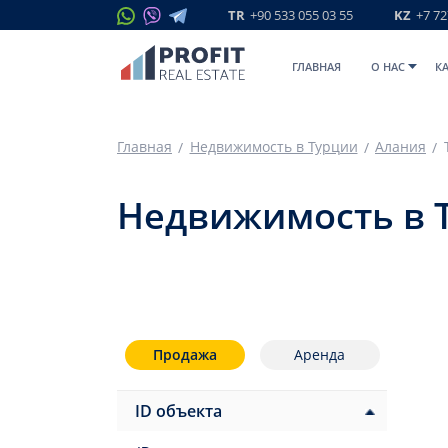
TR
+90 533 055 03 55
KZ
+7 72
ГЛАВНАЯ
O НАС
К
Главная
Недвижимость в Турции
Алания
Недвижимость в 
Продажа
Аренда
ID объекта