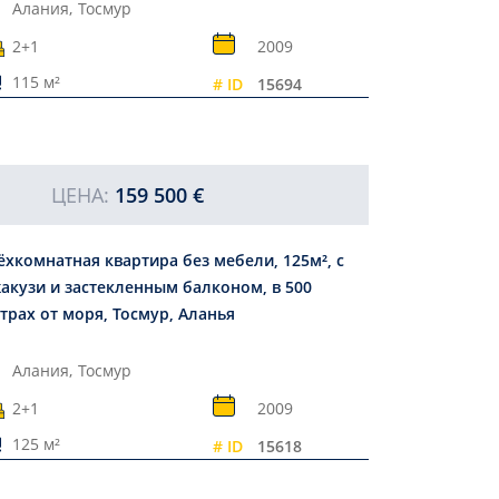
Алания,
Тосмур
2+1
2009
115 м²
# ID
15694
ЦЕНА:
159 500 €
ёхкомнатная квартира без мебели, 125м², с
акузи и застекленным балконом, в 500
трах от моря, Тосмур, Аланья
Алания,
Тосмур
2+1
2009
125 м²
# ID
15618