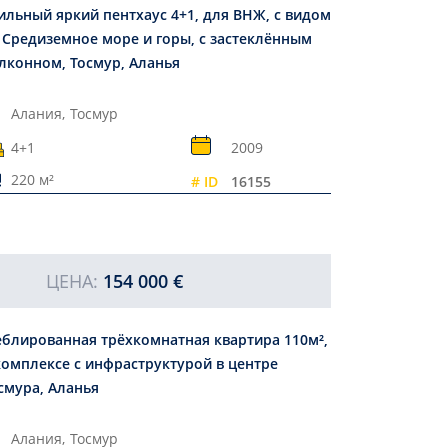
ильный яркий пентхаус 4+1, для ВНЖ, с видом
 Средиземное море и горы, с застеклённым
лконном, Тосмур, Аланья
Алания,
Тосмур
4+1
2009
220 м²
# ID
16155
ЦЕНА:
154 000 €
блированная трёхкомнатная квартира 110м²,
комплексе с инфраструктурой в центре
смура, Аланья
Алания,
Тосмур