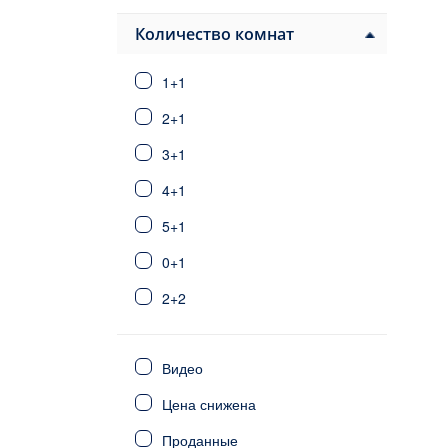
Паяллар
Авсаллар
Количество комнат
Конаклы
1+1
Алания центр
Тосмур
2+1
Оба
3+1
Джикджилли
4+1
Кестель
Махмутлар
5+1
Каргыджак
0+1
Демирташ
2+2
Газипаша
Анталия
3+2
Стамбул
Видео
6+1
Фетхие
Цена снижена
Сиде
4+2
Калкан/Каш
Проданные
5+2