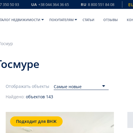
7 350 50 93
UA
+38 044 364 36 65
RU
8 800 551 84 08
E
АТАЛОГ НЕДВИЖИМОСТИ
ПОКУПАТЕЛЯМ
СТАТЬИ
ОТЗЫВЫ
КО
Тосмур
Тосмуре
Отображать объекты
Самые новые
Найдено:
объектов
143
Подходит для ВНЖ