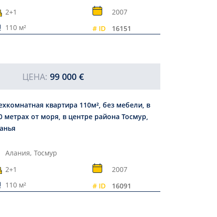
2+1
2007
110 м²
# ID
16151
ЦЕНА:
99 000 €
ехкомнатная квартира 110м², без мебели, в
0 метрах от моря, в центре района Тосмур,
анья
Алания,
Тосмур
2+1
2007
110 м²
# ID
16091