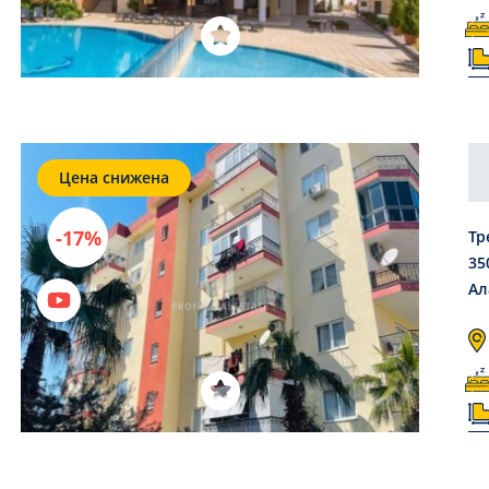
Цена снижена
-17%
Тр
35
Ал