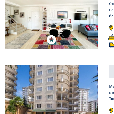
Ст
на
ба
Ме
в 
То