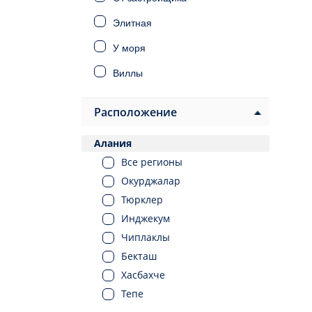
Элитная
У моря
Виллы
Дома
Расположение
Инвестиционная
Алания
Под ВНЖ
Все регионы
Под гражданство
Окурджалар
Тюрклер
Инджекум
Чиплаклы
Бекташ
Хасбахче
Тепе