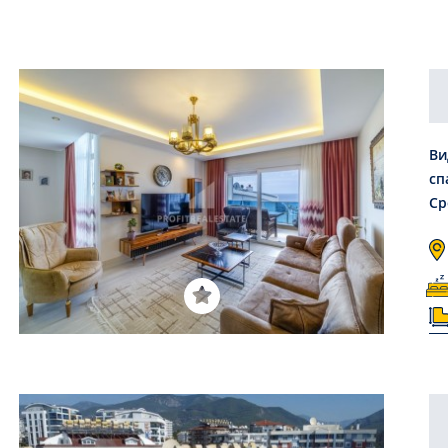
Ви
сп
Ср