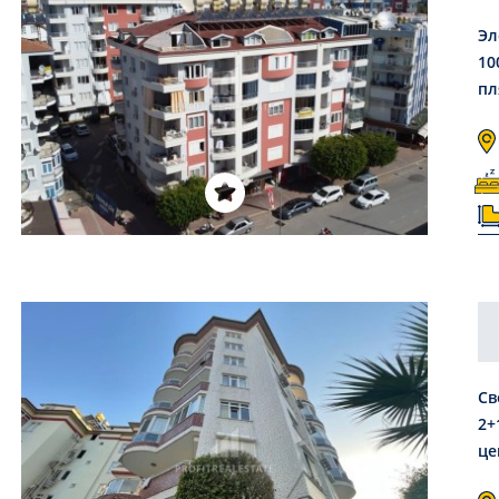
Эл
10
пл
Св
2+
це