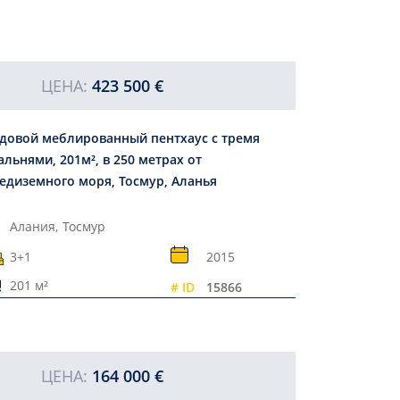
ЦЕНА:
423 500 €
довой меблированный пентхаус с тремя
альнями, 201м², в 250 метрах от
едиземного моря, Тосмур, Аланья
Алания,
Тосмур
3+1
2015
201 м²
# ID
15866
ЦЕНА:
164 000 €