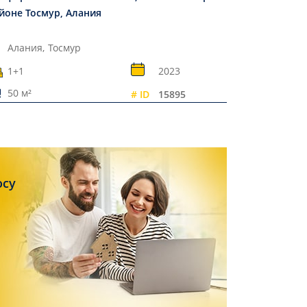
йоне Тосмур, Алания
Алания,
Тосмур
1+1
2023
50 м²
# ID
15895
осу