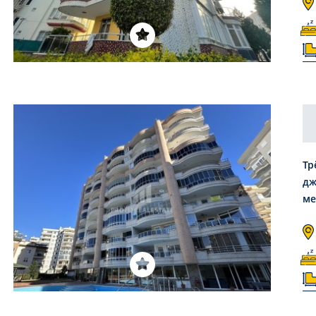
Тр
дж
ме