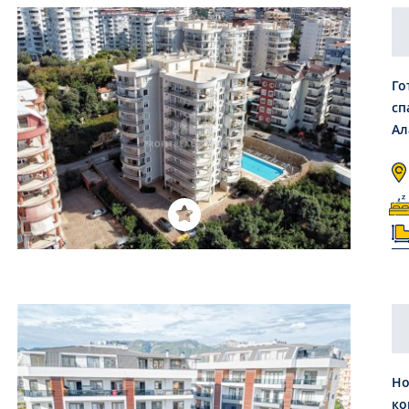
Го
сп
Ал
Но
ко