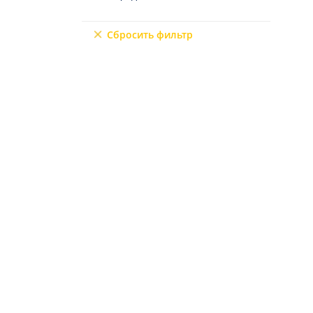
Северный Кипр
9+2
Мерсин
Сбросить фильтр
Мугла
6+3
7+1
10+1
6+2
4+3
5+3
7+2