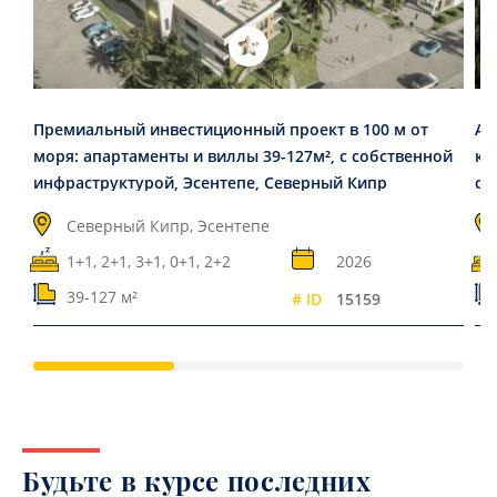
Премиальный инвестиционный проект в 100 м от
Ап
моря: апартаменты и виллы 39-127м², с собственной
ко
инфраструктурой, Эсентепе, Северный Кипр
ст
Северный Кипр, Эсентепе
1+1, 2+1, 3+1, 0+1, 2+2
2026
39-127 м²
# ID
15159
Будьте в курсе последних