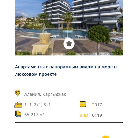
Апартаменты с панорамным видом на море в
люксовом проекте
Алания,
Каргыджак
1+1, 2+1, 3+1
2017
65-217 м²
# ID
0119