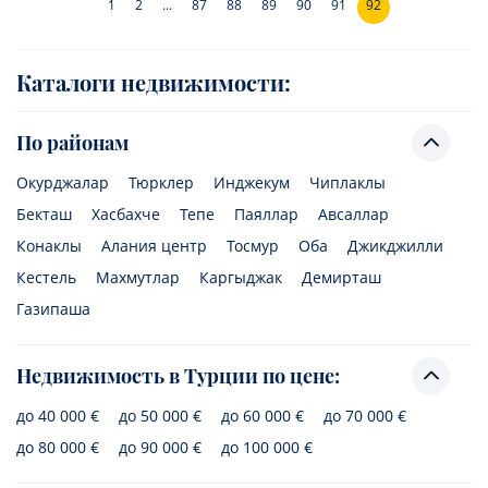
1
2
...
87
88
89
90
91
92
Каталоги недвижимости:
По районам
Окурджалар
Тюрклер
Инджекум
Чиплаклы
Бекташ
Хасбахче
Тепе
Паяллар
Авсаллар
Конаклы
Алания центр
Тосмур
Оба
Джикджилли
Кестель
Махмутлар
Каргыджак
Демирташ
Газипаша
Недвижимость в Турции по цене:
до 40 000 €
до 50 000 €
до 60 000 €
до 70 000 €
до 80 000 €
до 90 000 €
до 100 000 €