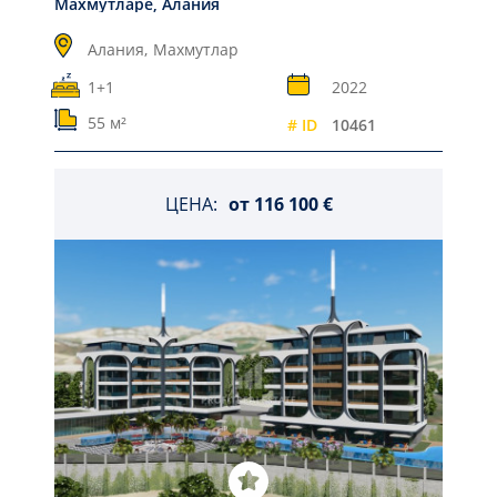
Махмутларе, Алания
Алания,
Махмутлар
1+1
2022
55 м²
# ID
10461
ЦЕНА:
от
116 100 €