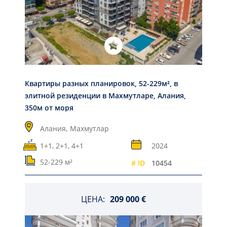
Квартиры разных планировок, 52-229м², в
элитной резиденции в Махмутларе, Алания,
350м от моря
Алания,
Махмутлар
1+1, 2+1, 4+1
2024
52-229 м²
# ID
10454
ЦЕНА:
209 000 €