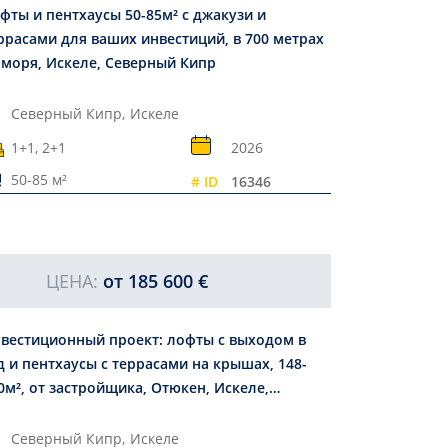
фты и пентхаусы 50-85м² с джакузи и
ррасами для ваших инвестиций, в 700 метрах
 моря, Искеле, Северный Кипр
Северный Кипр,
Искеле
1+1, 2+1
2026
50-85 м²
# ID
16346
ЦЕНА:
от
185 600 €
вестиционный проект: лофты с выходом в
д и пентхаусы с террасами на крышах, 148-
0м², от застройщика, Отюкен, Искеле,
верный Кипр
Северный Кипр,
Искеле