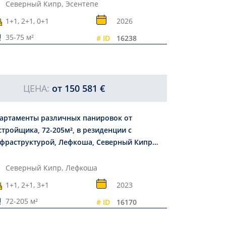
Северный Кипр,
Эсентепе
1+1, 2+1, 0+1
2026
35-75 м²
# ID
16238
ЦЕНА:
от
150 581 €
артаменты различных панировок от
стройщика, 72-205м², в резиденции с
фраструктурой, Лефкоша, Северный Кипр
170
Северный Кипр,
Лефкоша
1+1, 2+1, 3+1
2023
72-205 м²
# ID
16170