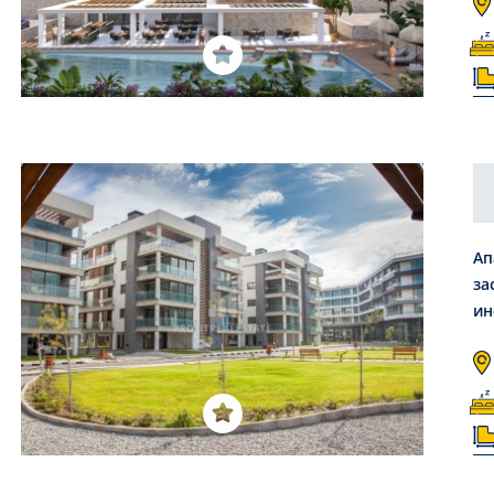
Ап
за
ин
16