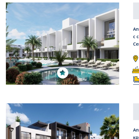
Ап
с 
Се
Ап
кр