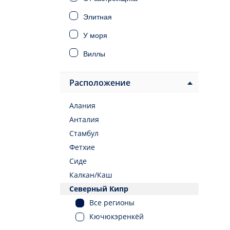
Элитная
У моря
Виллы
Дома
Расположение
Инвестиционная
Алания
Под ВНЖ
Анталия
Под гражданство
Стамбул
Фетхие
Сиде
Калкан/Каш
Северный Кипр
Все регионы
Кючюкэренкёй