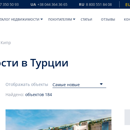
7 350 50 93
UA
+38 044 364 36 65
RU
8 800 551 84 08
E
АТАЛОГ НЕДВИЖИМОСТИ
ПОКУПАТЕЛЯМ
СТАТЬИ
ОТЗЫВЫ
КО
 Кипр
сти в Турции
Отображать объекты
Самые новые
Найдено:
объектов
184