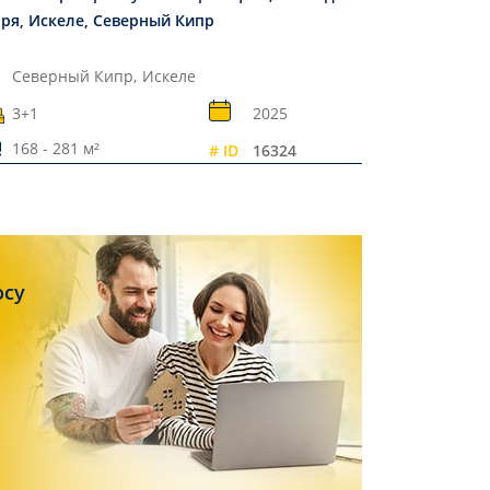
ря, Искеле, Северный Кипр
Северный Кипр,
Искеле
3+1
2025
168 - 281 м²
# ID
16324
осу