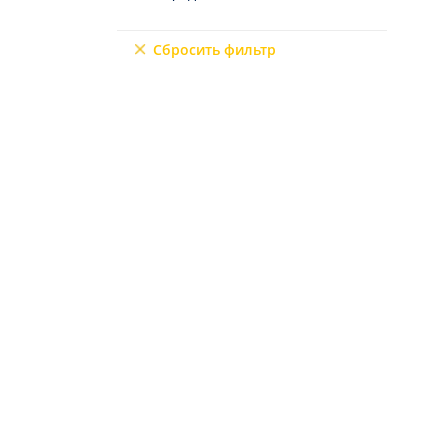
Каршияка
9+2
Мерсин
Сбросить фильтр
Мугла
6+3
7+1
10+1
6+2
4+3
5+3
7+2