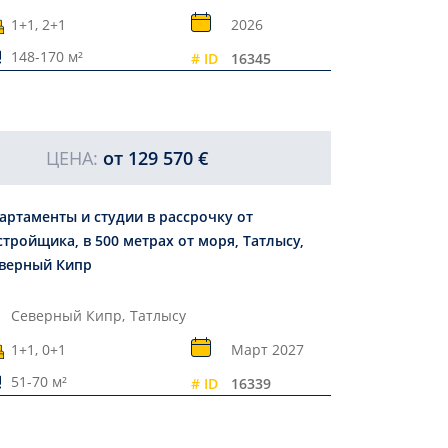
1+1, 2+1
2026
148-170 м²
# ID
16345
ЦЕНА:
от
129 570 €
артаменты и студии в рассрочку от
стройщика, в 500 метрах от моря, Татлысу,
верный Кипр
Северный Кипр,
Татлысу
1+1, 0+1
Март 2027
51-70 м²
# ID
16339