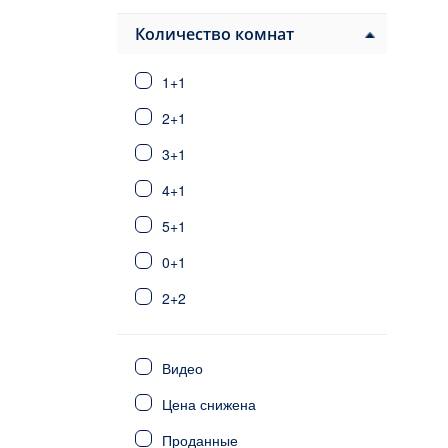
Лефкоша
Лапта
Количество комнат
Татлысу
1+1
Бахчели
Мерсинлик
2+1
Чаталкёй
3+1
Озанкёй
4+1
Алсанджак
Искеле
5+1
Эсентепе
0+1
Кирения
2+2
Газиверен
Лефка
3+2
Гюзельюрт
Видео
6+1
Фамагуста
Цена снижена
4+2
Эренкёй
Енибоазычи
Проданные
5+2