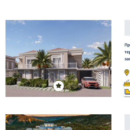
Пр
те
за