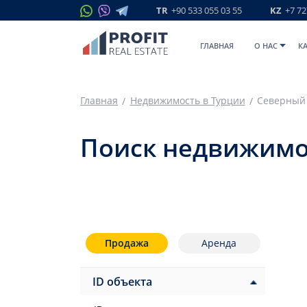
TR
+90 533 055 03 55
KZ
+7 72
ГЛАВНАЯ
O НАС
К
Главная
Недвижимость в Турции
Северный
Поиск недвижимо
Продажа
Аренда
ID объекта