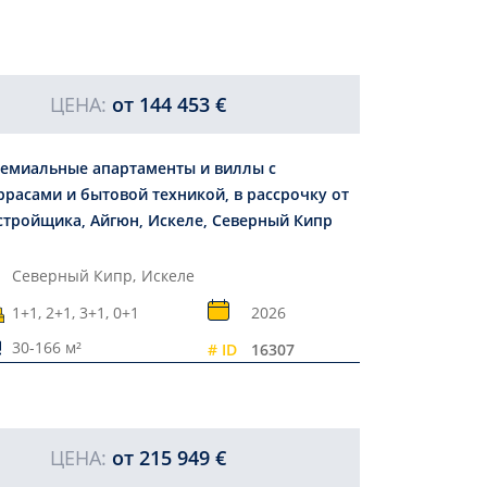
ЦЕНА:
от
144 453 €
емиальные апартаменты и виллы с
ррасами и бытовой техникой, в рассрочку от
стройщика, Айгюн, Искеле, Северный Кипр
Северный Кипр,
Искеле
1+1, 2+1, 3+1, 0+1
2026
30-166 м²
# ID
16307
ЦЕНА:
от
215 949 €