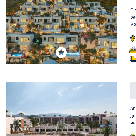
Ст
ра
мо
Ап
до
ин