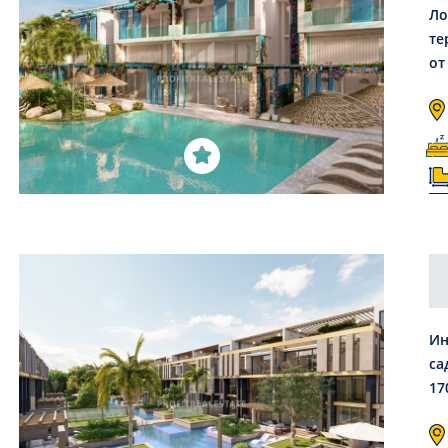
Ло
те
от
Ин
са
17
Се