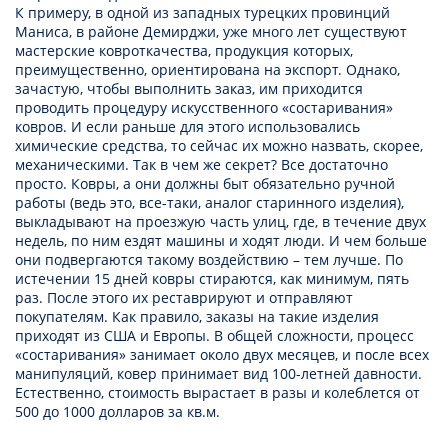
К примеру, в одной из западных турецких провинций
Маниса, в районе Демирджи, уже много лет существуют
мастерские ковроткачества, продукция которых,
преимущественно, ориентирована на экспорт. Однако,
зачастую, чтобы выполнить заказ, им приходится
проводить процедуру искусственного «состаривания»
ковров. И если раньше для этого использовались
химические средства, то сейчас их можно назвать, скорее,
механическими. Так в чем же секрет? Все достаточно
просто. Ковры, а они должны быт обязательно ручной
работы (ведь это, все-таки, аналог старинного изделия),
выкладывают на проезжую часть улиц, где, в течение двух
недель, по ним ездят машины и ходят люди. И чем больше
они подвергаются такому воздействию – тем лучше. По
истечении 15 дней ковры стираются, как минимум, пять
раз. После этого их реставрируют и отправляют
покупателям. Как правило, заказы на такие изделия
приходят из США и Европы. В общей сложности, процесс
«состаривания» занимает около двух месяцев, и после всех
манипуляций, ковер принимает вид 100-летней давности.
Естественно, стоимость вырастает в разы и колеблется от
500 до 1000 долларов за кв.м.