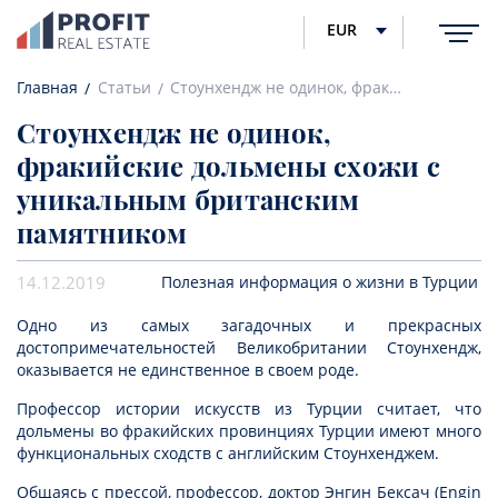
EUR
Главная
Статьи
Стоунхендж не одинок, фракийские дольмены схожи с уникальным британским памятником
Стоунхендж не одинок,
фракийские дольмены схожи с
уникальным британским
памятником
14.12.2019
Полезная информация о жизни в Турции
Одно из самых загадочных и прекрасных
достопримечательностей Великобритании Стоунхендж,
оказывается не единственное в своем роде.
Профессор истории искусств из Турции считает, что
дольмены во фракийских провинциях Турции имеют много
функциональных сходств с английским Стоунхенджем.
Общаясь с прессой, профессор, доктор Энгин Бексач (Engin