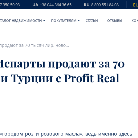
7 350 50 93
UA
+38 044 364 36 65
RU
8 800 551 84 08
E
АТАЛОГ НЕДВИЖИМОСТИ
ПОКУПАТЕЛЯМ
СТАТЬИ
ОТЗЫВЫ
КО
Розовое масло из Испарты продают за 70 тысяч лир, новости Турции с Profit Real Estate
Испарты продают за 70
и Турции с Profit Real
 «городом роз и розового масла», ведь именно здесь