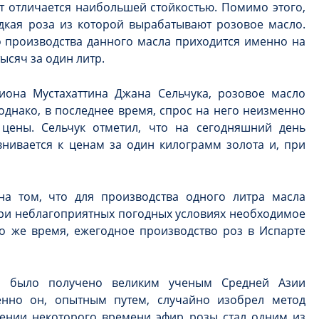
 отличается наибольшей стойкостью. Помимо этого,
дкая роза из которой вырабатывают розовое масло.
 производства данного масла приходится именно на
тысяч за один литр.
иона Мустахаттина Джана Сельчука, розовое масло
однако, в последнее время, спрос на него неизменно
 цены. Сельчук отметил, что на сегодняшний день
нивается к ценам за один килограмм золота и, при
на том, что для производства одного литра масла
а при неблагоприятных погодных условиях необходимое
 то же время, ежегодное производство роз в Испарте
е было получено великим ученым Средней Азии
енно он, опытным путем, случайно изобрел метод
чении некоторого времени эфир розы стал одним из