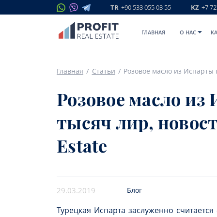
TR
+90 533 055 03 55
KZ
+7 72
ГЛАВНАЯ
O НАС
К
Главная
Статьи
Розовое масло из 
тысяч лир, новост
Estate
29.03.2019
Блог
Турецкая Испарта заслуженно считается