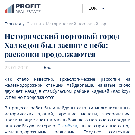
EUR
Главная
Статьи
Исторический портовый город Халкедон был заснят с неба: раскопки продолжаются
Исторический портовый город
Халкедон был заснят с неба:
раскопки продолжаются
23.01.2020
Блог
Как стало известно, археологические раскопки на
железнодорожной станции Хайдарпаша, начатые около
двух лет назад в стамбульском районе Кадыкей (Kadıköy),
успешно продолжаются.
В процессе работ были найдены остатки многочисленных
исторических зданий, древние монеты, захоронения,
проливающие свет на жизнь большого портового города и
анатолийскую историю
Стамбула
, ныне спрятанного под
железнодорожными рельсами. Текущее состояние