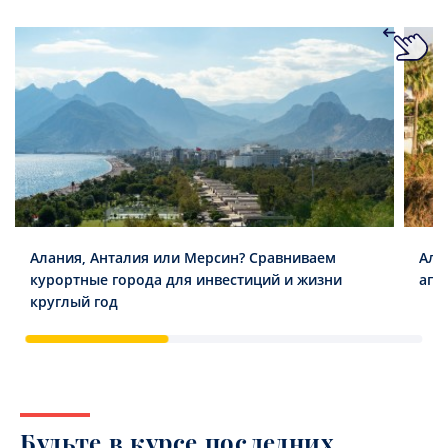
Алания, Анталия или Мерсин? Сравниваем
Ала
курортные города для инвестиций и жизни
апа
круглый год
Будьте в курсе последних