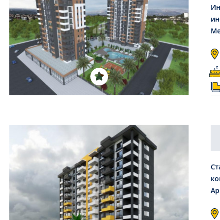
Ин
ин
Ме
Ст
ко
Ар