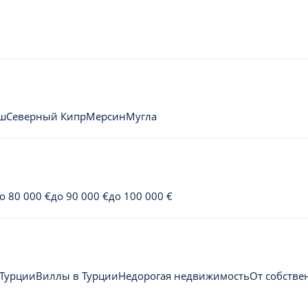
аш
Северный Кипр
Мерсин
Мугла
о 80 000 €
до 90 000 €
до 100 000 €
 Турции
Виллы в Турции
Недорогая недвижимость
От собстве