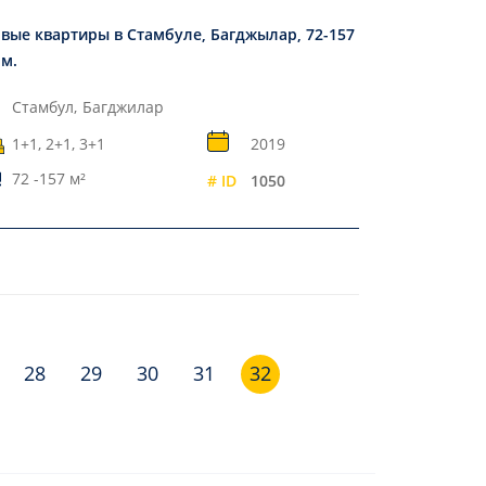
вые квартиры в Стамбуле, Багджылар, 72-157
.м.
Стамбул,
Багджилар
1+1, 2+1, 3+1
2019
72 -157 м²
# ID
1050
28
29
30
31
32