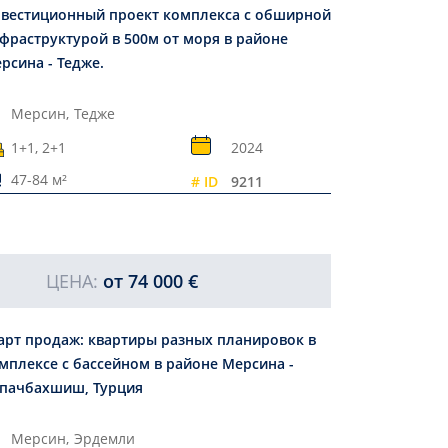
вестиционный проект комплекса с обширной
фраструктурой в 500м от моря в районе
рсина - Тедже.
Мерсин,
Тедже
1+1, 2+1
2024
47-84 м²
# ID
9211
ЦЕНА:
от
74 000 €
арт продаж: квартиры разных планировок в
мплексе с бассейном в районе Мерсина -
пачбахшиш, Турция
Мерсин,
Эрдемли