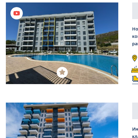
Но
ко
ра
Ин
кл