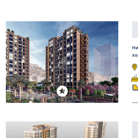
Ни
хо