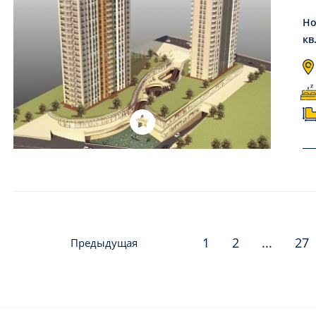
Но
кв
1
2
...
27
Предыдущая