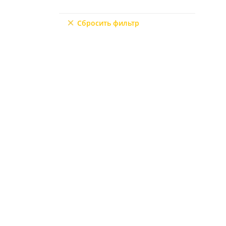
9+2
Сбросить фильтр
6+3
7+1
10+1
6+2
4+3
5+3
7+2