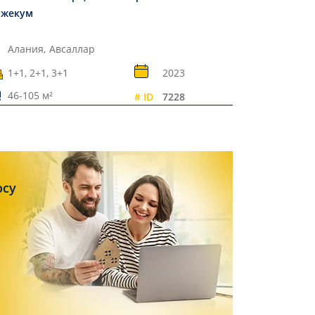
жекум
Алания,
Авсаллар
1+1, 2+1, 3+1
2023
46-105 м²
# ID
7228
осу