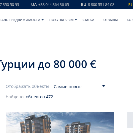
7 350 50 93
UA
+38 044 364 36 65
RU
8 800 551 84 08
E
АТАЛОГ НЕДВИЖИМОСТИ
ПОКУПАТЕЛЯМ
СТАТЬИ
ОТЗЫВЫ
КО
урции до 80 000 €
Отображать объекты
Самые новые
Найдено:
объектов
472