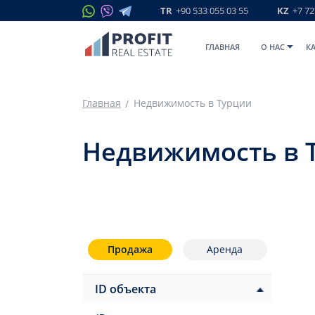
TR
+90 533 055 03 55
KZ
+7 72
ГЛАВНАЯ
O НАС
К
Главная
Недвижимость в Турции
Недвижимость в Т
Продажа
Аренда
ID объекта