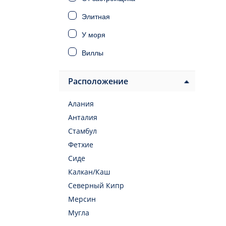
Элитная
У моря
Виллы
Дома
Расположение
Инвестиционная
Алания
Под ВНЖ
Анталия
Под гражданство
Стамбул
Фетхие
Сиде
Калкан/Каш
Северный Кипр
Мерсин
Мугла