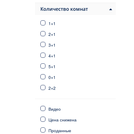
Количество комнат
1+1
2+1
3+1
4+1
5+1
0+1
2+2
3+2
Видео
6+1
Цена снижена
4+2
Проданные
5+2