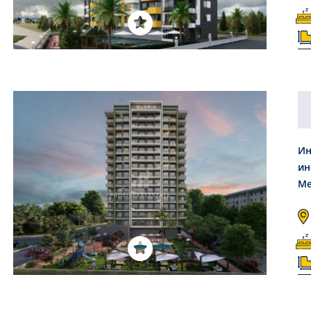
Ин
ин
Ме