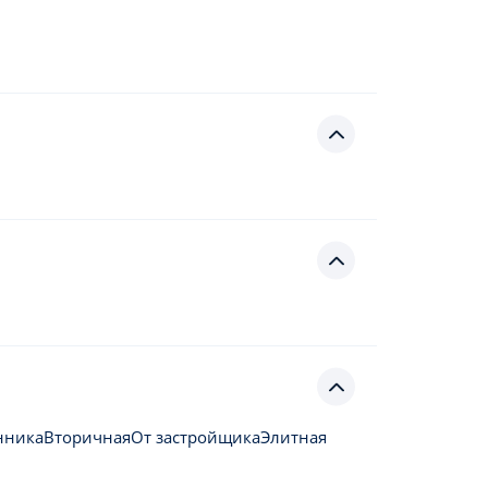
нника
Вторичная
От застройщика
Элитная