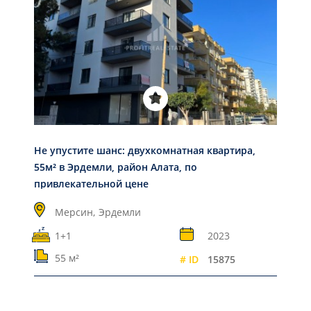
Не упустите шанс: двухкомнатная квартира,
55м² в Эрдемли, район Алата, по
привлекательной цене
Мерсин,
Эрдемли
1+1
2023
55 м²
# ID
15875