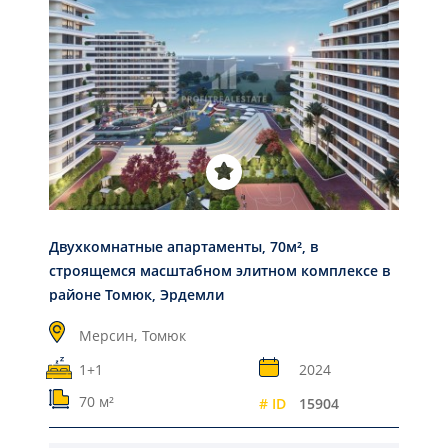
Двухкомнатные апартаменты, 70м², в
строящемся масштабном элитном комплексе в
районе Томюк, Эрдемли
Мерсин,
Томюк
1+1
2024
70 м²
# ID
15904