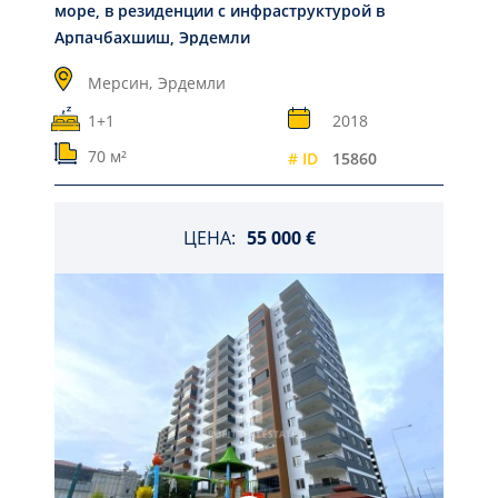
море, в резиденции с инфраструктурой в
Арпачбахшиш, Эрдемли
Мерсин,
Эрдемли
1+1
2018
70 м²
# ID
15860
ЦЕНА:
55 000 €