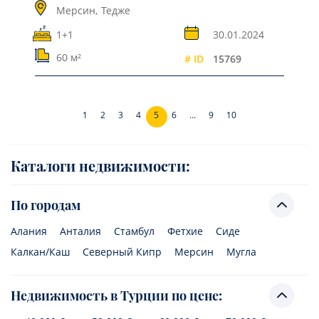
Мерсин,
Тедже
1+1
30.01.2024
60 м²
# ID
15769
1
2
3
4
5
6
...
9
10
Каталоги недвижимости:
По городам
Алания
Анталия
Стамбул
Фетхие
Сиде
Калкан/Каш
Северный Кипр
Мерсин
Мугла
Недвижимость в Турции по цене: