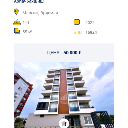
Арпачбахшиш
Мерсин,
Эрдемли
1+1
2022
55 м²
# ID
15824
ЦЕНА:
50 000 €