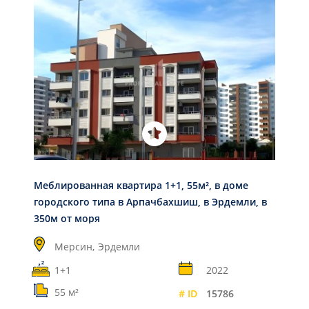
Меблированная квартира 1+1, 55м², в доме
городского типа в Арпачбахшиш, в Эрдемли, в
350м от моря
Мерсин,
Эрдемли
1+1
2022
55 м²
# ID
15786